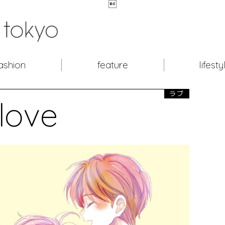

ashion
feature
lifesty
ラブ
love