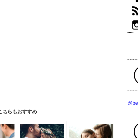
@be
こちらもおすすめ