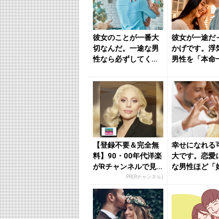
彼女のことが一番大
彼女が一途だ
切なんだ。一途な男
かげです。浮
性なら必ずしてくれ
男性を「本命
る「愛情行動」 - き
にする方法 Vol.
れい...
【登録不要＆完全無
幸せになれる
料】90・00年代洋楽
大です。恋愛
がRチャンネルで見
な男性ほど「
放題
になる女性の特
PR(Rチャンネル)
きれ...