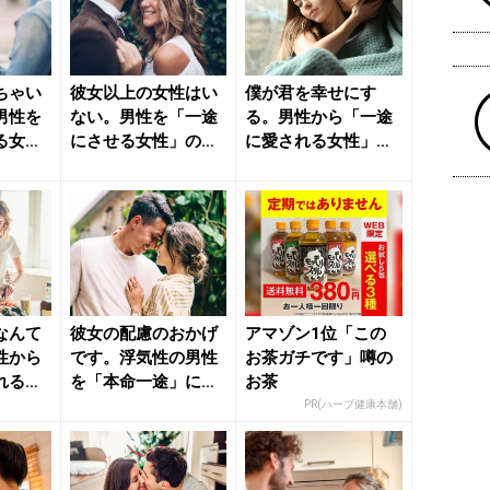
ちゃい
彼女以上の女性はい
僕が君を幸せにす
男性を
ない。男性を「一途
る。男性から「一途
る女
にさせる女性」の特
に愛される女性」に
きれいの
徴 - きれいのニュー
見られる特徴 - きれ
ス｜...
いのニ...
なんて
彼女の配慮のおかげ
アマゾン1位「この
性から
です。浮気性の男性
お茶ガチです」噂の
れる女
を「本命一途」にす
お茶
 きれい
る方法 Vol.１ - き...
PR(ハーブ健康本舗)