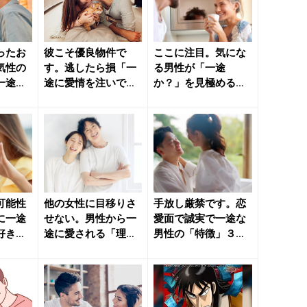
ったお
彼こそ優良物件で
ここに注目。気にな
気性の
す。逃したら損「一
る男性が「一途
一途」
途に愛情を注いでく
か？」を見極める方
２ -...
れる男性」の特徴 -
法 - きれいのニュー
きれい...
ス｜be...
可能性
他の女性に目移りさ
手放し厳禁です。恋
に一途
せない。男性から一
愛面で誠実で一途な
好き」
途に愛される「理
男性の「特徴」３つ
徴 -
由」 - きれいのニュ
- きれいのニュース
ース｜...
｜b...