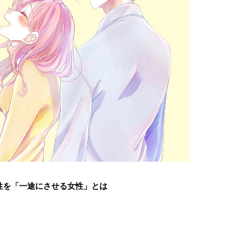
性を「一途にさせる女性」とは