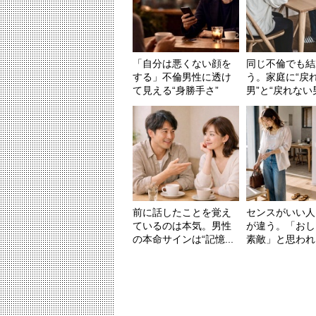
「自分は悪くない顔を
同じ不倫でも結
する」不倫男性に透け
う。家庭に“戻
て見える“身勝手さ”
男”と“戻れない男
前に話したことを覚え
センスがいい人
ているのは本気。男性
が違う。「おし
の本命サインは“記憶...
素敵」と思われる