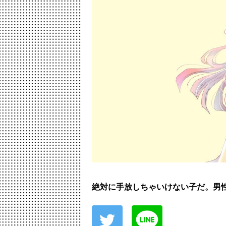
絶対に手放しちゃいけない子だ。男