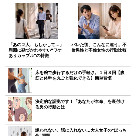
「あの２人、もしかして…」
バレた後、こんなに違う。不
周囲に勘づかれやすい“ワケ
倫男性と不倫女性の行動比較
ありカップル”の特徴
床を腕で歩行するだけの手軽さ。１日３回【腹
筋と体幹を丸ごと強化できる】簡単習慣
決定的な証拠です！「あなたが本命」を裏付け
る男の行動とは
誘われない、話に入れない…大人女子の“ぼっち
化”問題