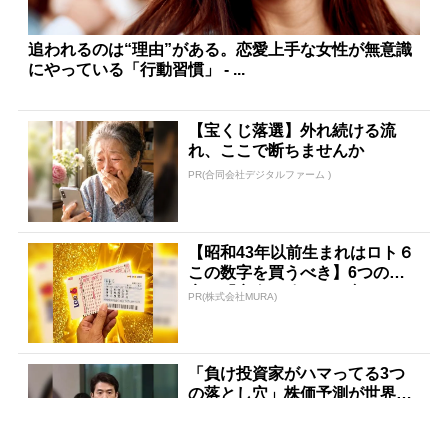
追われるのは“理由”がある。恋愛上手な女性が無意識
にやっている「行動習慣」 - ...
【宝くじ落選】外れ続ける流
れ、ここで断ちませんか
PR(合同会社デジタルファーム )
【昭和43年以前生まれはロト６
この数字を買うべき】6つの数
字が「完全一致」する方...
PR(株式会社MURA)
「負け投資家がハマってる3つ
の落とし穴」株価予測が世界ト
ップクラスの天才が暴露
PR(Acoco.)