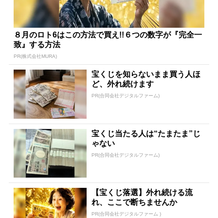
８月のロト6はこの方法で買え!!６つの数字が『完全一
致』する方法
PR(株式会社MURA)
宝くじを知らないまま買う人ほ
ど、外れ続けます
PR(合同会社デジタルファーム)
宝くじ当たる人は“たまたま”じ
ゃない
PR(合同会社デジタルファーム)
【宝くじ落選】外れ続ける流
れ、ここで断ちませんか
PR(合同会社デジタルファーム )