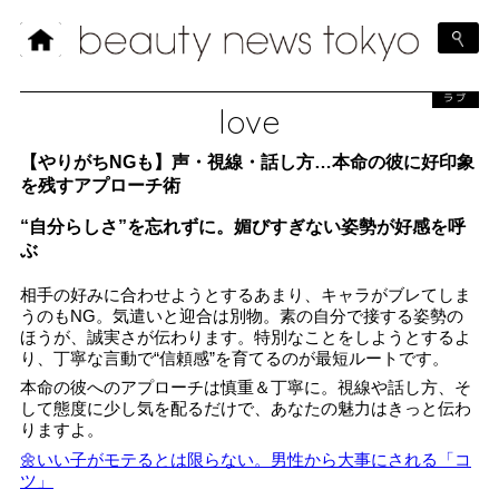
ラブ
love
【やりがちNGも】声・視線・話し方…本命の彼に好印象
を残すアプローチ術
“自分らしさ”を忘れずに。媚びすぎない姿勢が好感を呼
ぶ
相手の好みに合わせようとするあまり、キャラがブレてしま
うのもNG。気遣いと迎合は別物。素の自分で接する姿勢の
ほうが、誠実さが伝わります。特別なことをしようとするよ
り、丁寧な言動で“信頼感”を育てるのが最短ルートです。
本命の彼へのアプローチは慎重＆丁寧に。視線や話し方、そ
して態度に少し気を配るだけで、あなたの魅力はきっと伝わ
りますよ。
🌼いい子がモテるとは限らない。男性から大事にされる「コ
ツ」