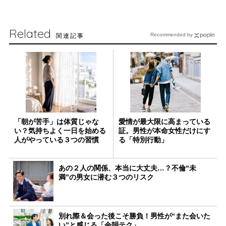
Related
関連記事
Recommended by
「朝が苦手」は体質じゃな
愛情が最大限に高まっている
い？気持ちよく一日を始める
証。男性が本命女性だけにす
人がやっている３つの習慣
る「特別行動」
あの２人の関係、本当に大丈夫…？不倫“未
満”の男女に潜む３つのリスク
別れ際＆会った後こそ勝負！男性が“また会いた
い”と感じる「余韻テク」