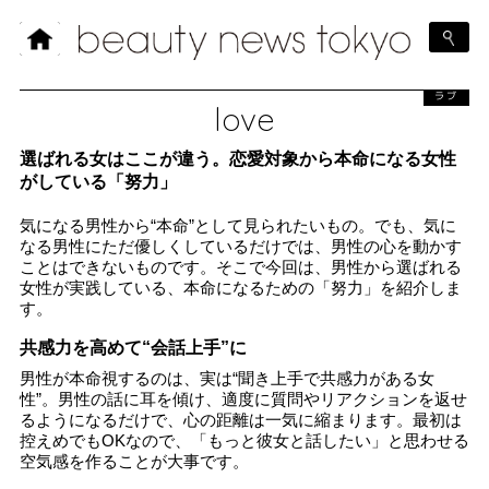
ラブ
love
選ばれる女はここが違う。恋愛対象から本命になる女性
がしている「努力」
気になる男性から“本命”として見られたいもの。でも、気に
なる男性にただ優しくしているだけでは、男性の心を動かす
ことはできないものです。そこで今回は、男性から選ばれる
女性が実践している、本命になるための「努力」を紹介しま
す。
共感力を高めて“会話上手”に
男性が本命視するのは、実は“聞き上手で共感力がある女
性”。男性の話に耳を傾け、適度に質問やリアクションを返せ
るようになるだけで、心の距離は一気に縮まります。最初は
控えめでもOKなので、「もっと彼女と話したい」と思わせる
空気感を作ることが大事です。