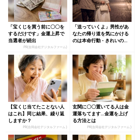
「宝くじを買う前に〇〇を
「送っていくよ」男性があ
するだけです」金運上昇で
なたの帰り道を気にかける
当選者が続出
のは本命行動 - きれいのニ
ュー...
PR(合同会社デジタルファーム)
【宝くじ当てたことない人
玄関に〇〇置いてる人は金
はこれ】同じ結果、繰り返
運落ちてます…金運を上げ
しますか？
る方法とは
PR(合同会社デジタルファーム )
PR(合同会社デジタルファーム )