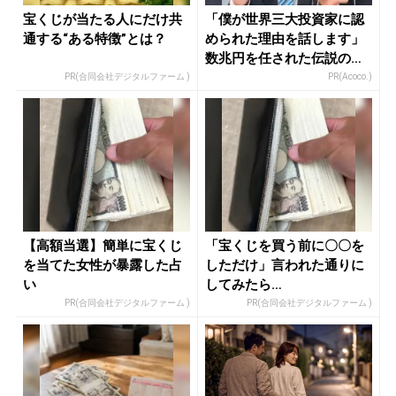
宝くじが当たる人にだけ共
「僕が世界三大投資家に認
通する“ある特徴”とは？
められた理由を話します」
数兆円を任された伝説の投
資家
PR(合同会社デジタルファーム )
PR(Acoco.)
【高額当選】簡単に宝くじ
「宝くじを買う前に〇〇を
を当てた女性が暴露した占
しただけ」言われた通りに
い
してみたら…
PR(合同会社デジタルファーム )
PR(合同会社デジタルファーム )