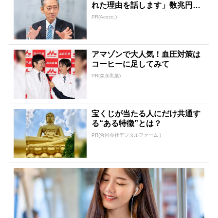
れた理由を話します」数兆円を
任された伝説の投資家
PR(Acoco.)
アマゾンで大人気！血圧対策は
コーヒーに足してみて
PR(森永乳業)
宝くじが当たる人にだけ共通す
る“ある特徴”とは？
PR(合同会社デジタルファーム )