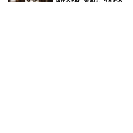
縁がある時、金運はこう変わる
PR(合同会社デジタルファーム )
宝くじ当たる人は“たまたま”じ
ゃない?!
PR(合同会社デジタルファーム )
「宝くじを買う前に〇〇をするだけです」7億当選者
が続出