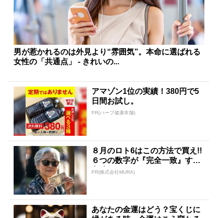
男が惹かれるのは外見より“雰囲気”。本命に選ばれる
女性の「共通点」 - きれいの...
アマゾン1位の実績！380円で5
日間お試し。
PR(ハーブ健康本舗)
８月のロト6はこの方法で買え!!
６つの数字が『完全一致』する
方法
PR(株式会社MURA)
あなたの金運はどう？宝くじに