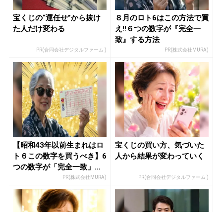
宝くじの“運任せ”から抜け
８月のロト6はこの方法で買
た人だけ変わる
え!!６つの数字が『完全一
致』する方法
PR(合同会社デジタルファーム )
PR(株式会社MURA)
【昭和43年以前生まれはロ
宝くじの買い方、気づいた
ト６この数字を買うべき】6
人から結果が変わっていく
つの数字が「完全一致」す
る方...
PR(株式会社MURA)
PR(合同会社デジタルファーム )