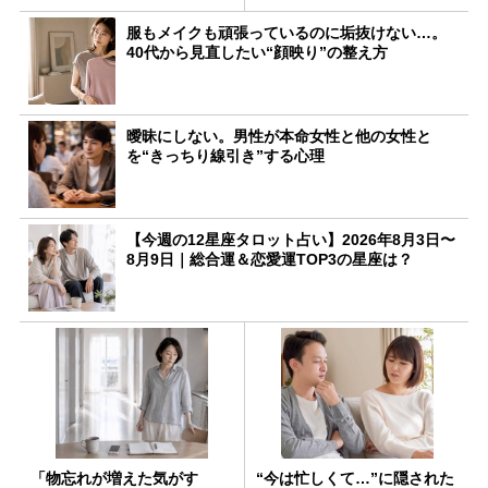
服もメイクも頑張っているのに垢抜けない…。
40代から見直したい“顔映り”の整え方
曖昧にしない。男性が本命女性と他の女性と
を“きっちり線引き”する心理
【今週の12星座タロット占い】2026年8月3日〜
8月9日｜総合運＆恋愛運TOP3の星座は？
「物忘れが増えた気がす
“今は忙しくて…”に隠された