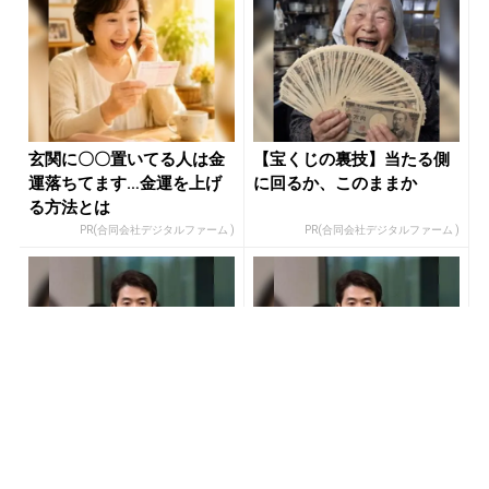
玄関に〇〇置いてる人は金
【宝くじの裏技】当たる側
運落ちてます…金運を上げ
に回るか、このままか
る方法とは
PR(合同会社デジタルファーム )
PR(合同会社デジタルファーム )
「負け投資家がハマってる3
「負け投資家がハマってる3
つの落とし穴」株価予測が
つの落とし穴」株価の予測
世界トップクラスの天才が
精度トップクラスの天才が