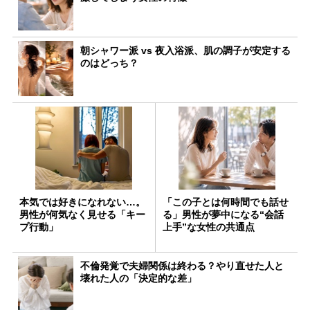
朝シャワー派 vs 夜入浴派、肌の調子が安定する
のはどっち？
本気では好きになれない…。
「この子とは何時間でも話せ
男性が何気なく見せる「キー
る」男性が夢中になる“会話
プ行動」
上手”な女性の共通点
不倫発覚で夫婦関係は終わる？やり直せた人と
壊れた人の「決定的な差」