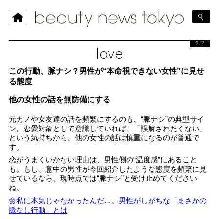
ラブ
love
この行動、脈ナシ？男性が“本命視できない女性”に見せ
る態度
他の女性の話を無防備にする
元カノや女友達の話を頻繁にするのも、“脈ナシ”の典型サイ
ン。恋愛対象として意識していれば、「誤解されたくない」
という気持ちから、他の女性の話は慎重になるのが普通で
す。
恋がうまくいかない理由は、男性側の“温度感”にあること
も。もし、意中の男性が今回紹介したような態度を頻繁に見
せているなら、現時点では“脈ナシ”と受け止めてください
ね。
🌼私に本気じゃなかったんだ…。男性がしがちな「まさかの
脈なし行動」とは