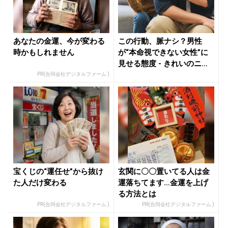
あなたの金運、今が変わる
この行動、脈ナシ？男性
時かもしれません
が“本命視できない女性”に
見せる態度 - きれいのニュ
ース...
PR(合同会社デジタルファーム )
宝くじの“運任せ”から抜け
玄関に〇〇置いてる人は金
た人だけ変わる
運落ちてます…金運を上げ
る方法とは
PR(合同会社デジタルファーム )
PR(合同会社デジタルファーム )