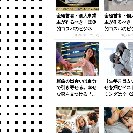
全経営者・個人事業
全経営者・個
主が作るべき「圧倒
主が作るべき
的コスパのビジネス
的コスパのビ
カード」
カード」
PR(クレディセゾン)
PR(クレ
運命の出会いは自分
【生年月日占
で引き寄せる。幸せ
せを掴むベス
な恋を見つける「秘
ミングは？《2
訣」とは - きれいの
8月～9月の恋
ニュ...
...