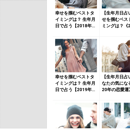
幸せを掴むベストタ
【生年月日占
イミングは？ 生年月
せを掴むベス
日で占う【2018年1
ミングは？《2
0月～11月】の恋
3月～4月の恋
模...
...
幸せを掴むベストタ
【生年月日占
イミングは？ 生年月
なたの気になる
日で占う【2019年4
20年の恋愛運
月～5月】の恋模様
- きれいのニュ
...