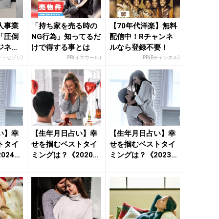
人事業
「持ち家を売る時の
【70年代洋楽】無料
「圧倒
NG行為」知ってるだ
配信中！Rチャンネ
ジネス
けで得する事とは
ルなら登録不要！
ディセゾン)
PR(イエウール)
PR(Rチャンネル)
い】幸
【生年月日占い】幸
【生年月日占い】幸
トタイ
せを掴むベストタイ
せを掴むベストタイ
024年
ミングは？《2020年
ミングは？《2023年
模様》
12月～2021年1月...
8月～9月の恋模様》
...