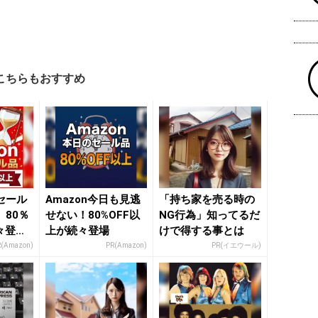
こちらもおすすめ
セール
Amazon今日も見逃
「持ち家を売る時の
80％
せない！80%OFF以
NG行為」知ってるだ
々登
上が続々登場
けで得する事とは
nの本気
R(Amazon)
PR(Amazon)
PR(イエウール)