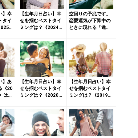
い】幸
【生年月日占い】幸
空回りの予兆です。
トタイ
せを掴むベストタイ
恋愛運気が下降中の
025年
ミングは？《2024年
ときに現れる「違和
模様》
10月～11月の恋模
感」 - きれいのニュ
様...
ース...
い】あ
【生年月日占い】幸
【生年月日占い】幸
《20
せを掴むベストタイ
せを掴むベストタイ
》は？
ミングは？《2020年
ミングは？《2019年
ース...
6月～7月の恋模様》
7月～8月の恋模様》
...
...