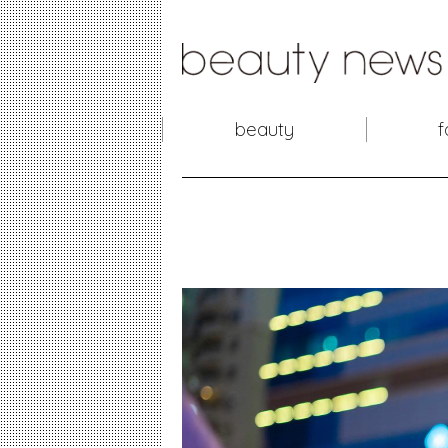
beauty
f