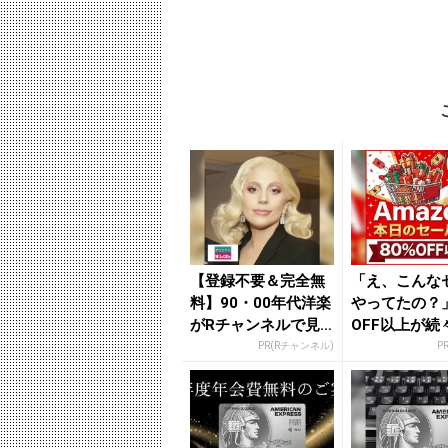
【登録不要＆完全無
「え、こんな
料】90・00年代洋楽
やってたの？」
がRチャンネルで見
OFF以上が続
放題
場！Amazo
PR(Rチャンネル)
P
が...