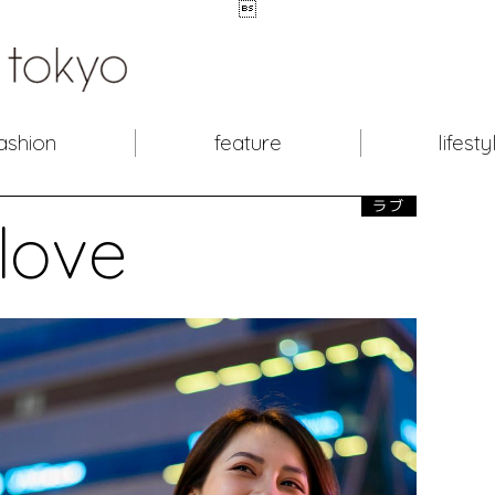

ashion
feature
lifesty
ラブ
love