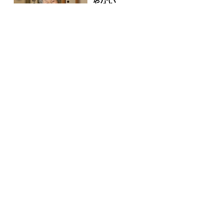
ゃない
PR(合同会社デジタルファーム)
「占い師だけが知ってる〝お金
が増える人の共通点〟」
PR(合同会社デジタルファーム )
８月のロト6はこの方法で買え!!６つの数字が『完全一
致』する方法