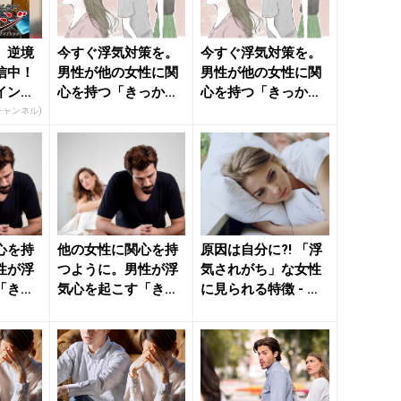
】逆境
今すぐ浮気対策を。
今すぐ浮気対策を。
信中！
男性が他の女性に関
男性が他の女性に関
イント
心を持つ「きっか
心を持つ「きっか
け」 - きれいのニュ
け」 - きれいのニュ
Rチャンネル)
ース｜...
ース｜...
心を持
他の女性に関心を持
原因は自分に?! 「浮
性が浮
つように。男性が浮
気されがち」な女性
「きっ
気心を起こす「きっ
に見られる特徴 - き
 きれい
かけ」とは - きれい
れいのニュース｜b...
のニ...