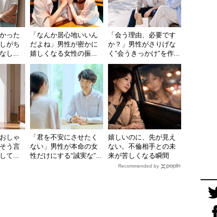
かった
「なんか居心地いいん
「会う理由、必要です
しがち
だよね」男性が密かに
か？」男性がさりげな
し...
嬉しくなる女性の振...
く”会うきっかけ”を作...
おしゃ
「君を不安にさせたく
嬉しいのに、先が見え
そう言
ない」男性が本命の女
ない。不倫相手との未
て...
性だけにする“誠実な”...
来が苦しくなる瞬間
Recommended by