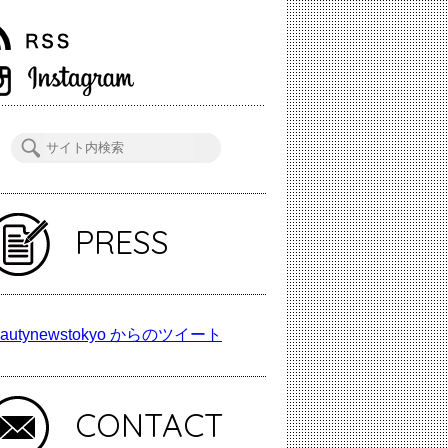
PRESS
autynewstokyo からのツイート
CONTACT