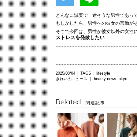
どんなに誠実で一途そうな男性であっ
もしかしたら、男性への彼女の言動が
そこで今回は、男性が彼女以外の女性
ストレスを発散したい
2025/08/04｜ TAGS：
lifestyle
きれいのニュース ｜
beauty news tokyo
Related
関連記事