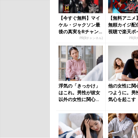
【今すぐ無料】マイ
【無料アニメ
ケル・ジャクソン最
無頼カイジ配
後の真実をRチャン
視聴で楽天ポ
ネルで
貯まる
PR(Rチャンネル)
PR(
浮気の「きっかけ」
他の女性に関
はこれ。男性が彼女
つように。男
以外の女性に関心を
気心を起こす
向ける瞬間 - きれい
かけ」とは -
のニ...
のニ...