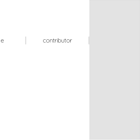
le
contributor