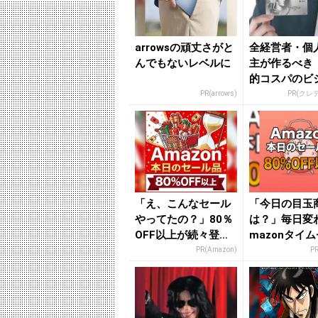
arrowsの頑丈さがと
全経営者・個
んでもないレベルに
主が作るべき
的コスパのビ
カード」
PR(arrows)
PR(クレ
「え、こんなセール
「今日の目玉
やってたの？」80％
は？」毎日変
OFF以上が続々登
mazonタイ
場！Amazonの本気
が見逃せない
PR(Amazon)
P
が...