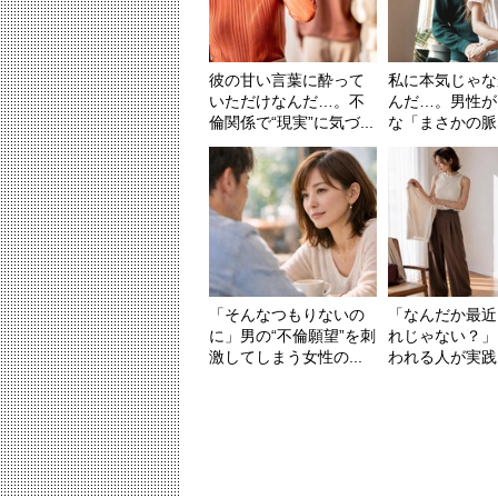
彼の甘い言葉に酔って
私に本気じゃな
いただけなんだ…。不
んだ…。男性が
倫関係で“現実”に気づ...
な「まさかの脈な
「そんなつもりないの
「なんだか最近
に」男の“不倫願望”を刺
れじゃない？」
激してしまう女性の...
われる人が実践し