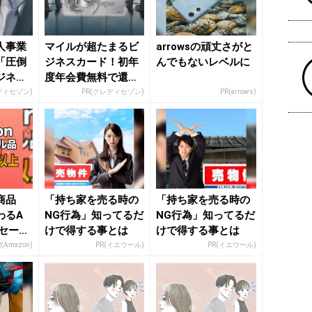
人事業
マイルが超たまるビ
arrowsの頑丈さがと
「圧倒
ジネスカード！初年
んでもないレベルに
ジネス
度年会費無料で還元
率最大1.125%
ディセゾン)
PR(クレディセゾン)
PR(arrows)
商品
「持ち家を売る時の
「持ち家を売る時の
わるA
NG行為」知ってるだ
NG行為」知ってるだ
ムセール
けで得する事とは
けで得する事とは
R(Amazon)
PR(イエウール)
PR(イエウール)