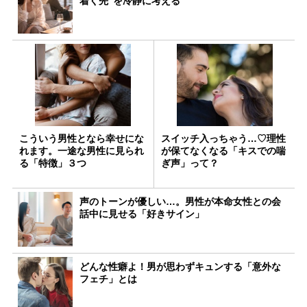
着く先”を冷静に考える
こういう男性となら幸せにな
スイッチ入っちゃう…♡理性
れます。一途な男性に見られ
が保てなくなる「キスでの喘
る「特徴」３つ
ぎ声」って？
声のトーンが優しい…。男性が本命女性との会
話中に見せる「好きサイン」
どんな性癖よ！男が思わずキュンする「意外な
フェチ」とは