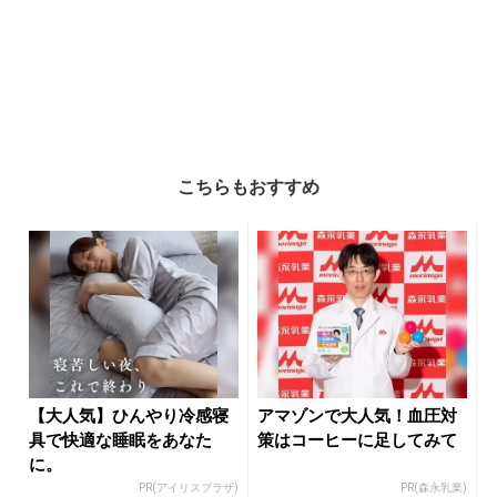
こちらもおすすめ
【大人気】ひんやり冷感寝
アマゾンで大人気！血圧対
具で快適な睡眠をあなた
策はコーヒーに足してみて
に。
PR(アイリスプラザ)
PR(森永乳業)