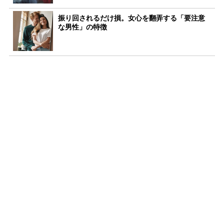
振り回されるだけ損。女心を翻弄する「要注意
な男性」の特徴