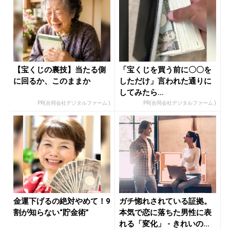
【宝くじの裏技】当たる側
「宝くじを買う前に〇〇を
に回るか、このままか
しただけ」言われた通りに
してみたら…
PR(合同会社デジタルファーム )
PR(合同会社デジタルファーム )
金運下げるの絶対やめて！9
ガチ惚れされている証拠。
割が知らない“貯金術”
本気で恋に落ちた男性に表
れる「変化」 - きれいのニ