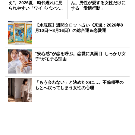
え”。2026夏、時代遅れに見
ん。男性が愛する女性だけに
られやすい「ワイドパンツ...
する「愛情行動」
【水瓶座】週間タロット占い《来週：2026年8
月10日〜8月16日》の総合運＆恋愛運
“安心感”が恋を呼ぶ。恋愛に真面目“しっかり女
子”がモテる理由
「もう会わない」と決めたのに…。不倫相手の
もとへ戻ってしまう女性の心理