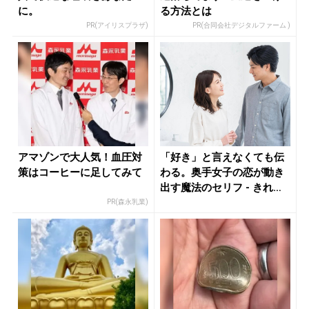
に。
る方法とは
PR(アイリスプラザ)
PR(合同会社デジタルファーム )
アマゾンで大人気！血圧対
「好き」と言えなくても伝
策はコーヒーに足してみて
わる。奥手女子の恋が動き
出す魔法のセリフ - きれい
のニ...
PR(森永乳業)