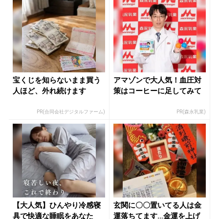
宝くじを知らないまま買う
アマゾンで大人気！血圧対
人ほど、外れ続けます
策はコーヒーに足してみて
PR(合同会社デジタルファーム)
PR(森永乳業)
【大人気】ひんやり冷感寝
玄関に〇〇置いてる人は金
具で快適な睡眠をあなた
運落ちてます…金運を上げ