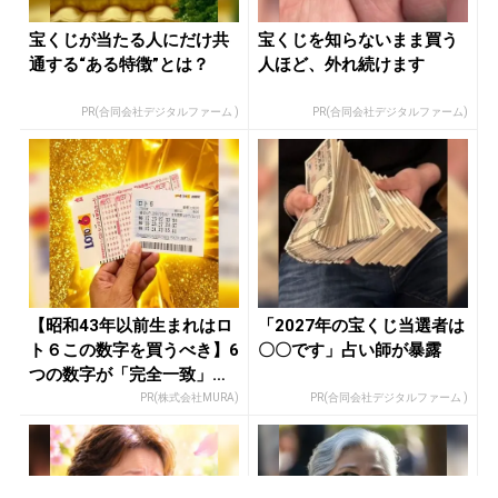
宝くじが当たる人にだけ共
宝くじを知らないまま買う
通する“ある特徴”とは？
人ほど、外れ続けます
PR(合同会社デジタルファーム )
PR(合同会社デジタルファーム)
【昭和43年以前生まれはロ
「2027年の宝くじ当選者は
ト６この数字を買うべき】6
〇〇です」占い師が暴露
つの数字が「完全一致」す
る方...
PR(株式会社MURA)
PR(合同会社デジタルファーム )