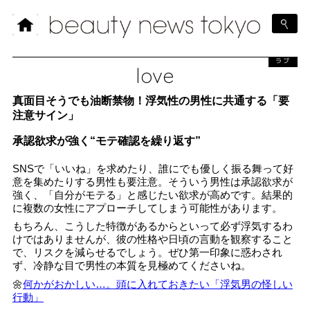
ラブ
love
真面目そうでも油断禁物！浮気性の男性に共通する「要
注意サイン」
承認欲求が強く“モテ確認を繰り返す”
SNSで「いいね」を求めたり、誰にでも優しく振る舞って好
意を集めたりする男性も要注意。そういう男性は承認欲求が
強く、「自分がモテる」と感じたい欲求が高めです。結果的
に複数の女性にアプローチしてしまう可能性があります。
もちろん、こうした特徴があるからといって必ず浮気するわ
けではありませんが、彼の性格や日頃の言動を観察すること
で、リスクを減らせるでしょう。ぜひ第一印象に惑わされ
ず、冷静な目で男性の本質を見極めてくださいね。
🌼
何かがおかしい…。頭に入れておきたい「浮気男の怪しい
行動」