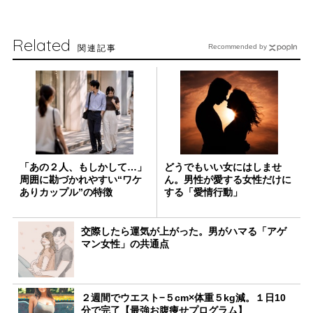
Related
関連記事
Recommended by
「あの２人、もしかして…」
どうでもいい女にはしませ
周囲に勘づかれやすい“ワケ
ん。男性が愛する女性だけに
ありカップル”の特徴
する「愛情行動」
交際したら運気が上がった。男がハマる「アゲ
マン女性」の共通点
２週間でウエスト−５cm×体重５kg減。１日10
分で完了【最強お腹痩せプログラム】