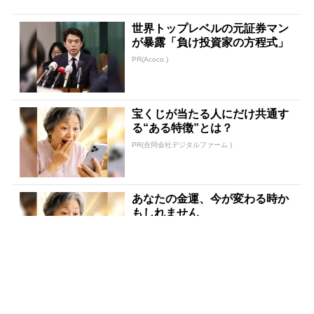
世界トップレベルの元証券マン
が暴露「負け投資家の方程式」
PR(Acoco.)
宝くじが当たる人にだけ共通す
る“ある特徴”とは？
PR(合同会社デジタルファーム )
あなたの金運、今が変わる時か
もしれません
PR(合同会社デジタルファーム )
「〇〇した後に必ず宝くじを買
いなさい」貧乏が億万長者に