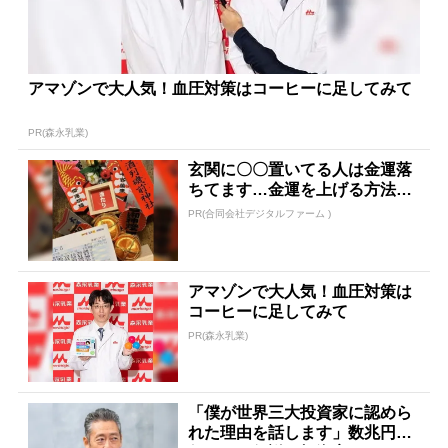
アマゾンで大人気！血圧対策はコーヒーに足してみて
PR(森永乳業)
玄関に〇〇置いてる人は金運落
ちてます…金運を上げる方法と
は
PR(合同会社デジタルファーム )
アマゾンで大人気！血圧対策は
コーヒーに足してみて
PR(森永乳業)
「僕が世界三大投資家に認めら
れた理由を話します」数兆円を