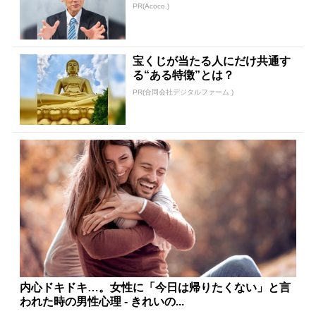
任された伝説の投資家
PR(Acoco.)
宝くじが当たる人にだけ共通す
る“ある特徴”とは？
PR(合同会社デジタルファーム )
内心ドキドキ…。女性に「今日は帰りたくない」と言
われた時の男性心理 - きれいの...