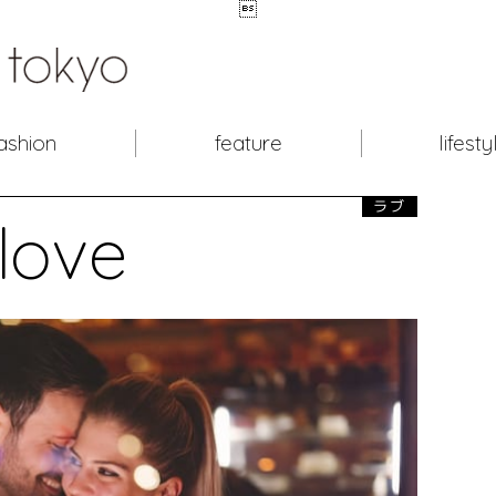

ashion
feature
lifesty
ラブ
love