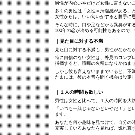
男性が内心いやだけど女性に言えない
多くの男性は「女性＝清潔感がある」
女性からは、いい匂いがすると勝手に
そんな時に、口や足などから異臭がす
100年の恋が冷める可能性もあるので
｜見た目に対する不満
見た目に対する不満も、男性がなかな
特に自信のない女性は、外見のコンプ
指摘すると、喧嘩の火種になりかねま
しかし彼も言えないままでいると、不
たまには、彼の本音を聞く機会は設定
｜１人の時間も欲しい
男性は女性と比べて、１人の時間を大
「いつも一緒じゃないといやだ！」と
ます。
あなたも何か趣味を見つけて、自分の
充実しているあなたを見れば、惚れ直