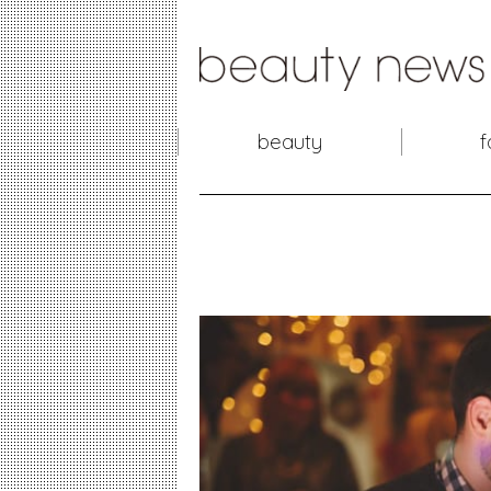
beauty
f