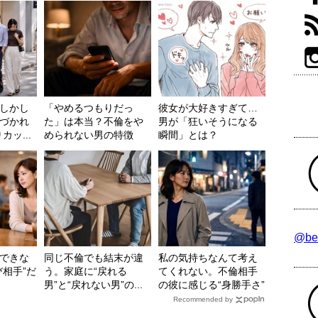
しかし
「やめるつもりだっ
彼女が大好きすぎて…
づかれ
た」は本当？不倫をや
男が「狂いそうになる
ッ...
められない男の特徴
瞬間」とは？
@be
できな
同じ不倫でも結末が違
私の気持ちなんて考え
び相手”だ
う。家庭に“戻れる
てくれない。不倫相手
男”と“戻れない男”の...
の彼に感じる“身勝手さ”
Recommended by