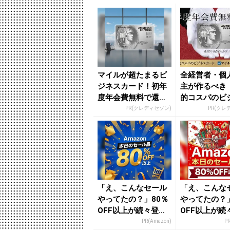
マイルが超たまるビ
全経営者・個
ジネスカード！初年
主が作るべき
度年会費無料で還元
的コスパのビ
率最大1.125%
カード」
PR(クレディセゾン)
PR(クレ
「え、こんなセール
「え、こんな
やってたの？」80％
やってたの？」
OFF以上が続々登
OFF以上が続
場！Amazonの本気
場！Amazo
PR(Amazon)
P