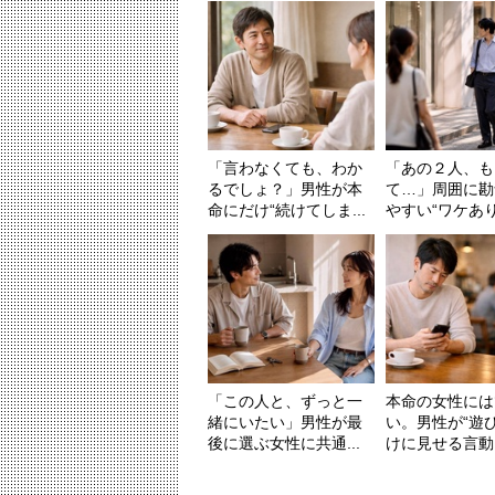
「言わなくても、わか
「あの２人、も
るでしょ？」男性が本
て…」周囲に勘
命にだけ“続けてしま...
やすい“ワケありカ
「この人と、ずっと一
本命の女性には
緒にいたい」男性が最
い。男性が“遊
後に選ぶ女性に共通...
けに見せる言動