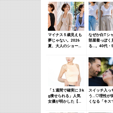
が...
が...
マイナス５歳見えも
なぜか白Tシ
夢じゃない。2026
部屋着っぽく
夏、大人のショート
る…。40代・
ボブ３つの正解 - き
見直したい“
れ...
イン...
「１週間で確実に３k
スイッチ入っ
g痩せられる」人気
う...♡理性が
女優が明かした【簡
くなる「キス
単ダイエット】のコ
ぎ声」って？ 
ツ -...
い...