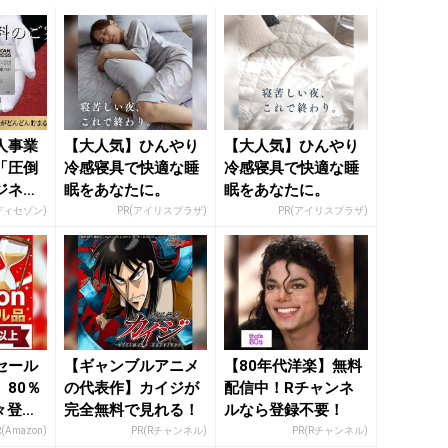
人事業
【大人気】ひんやり
【大人気】ひんやり
「圧倒
冷感寝具で快適な睡
冷感寝具で快適な睡
ジネス
眠をあなたに。
眠をあなたに。
ディセゾン)
PR(アイリスプラザ)
PR(アイリスプラザ)
セール
【ギャンブルアニメ
【80年代洋楽】無料
80％
の代表作】カイジが
配信中！Rチャンネ
々登
完全無料で見れる！
ルなら登録不要！
nの本気
R(Amazon)
PR(Rチャンネル)
PR(Rチャンネル)