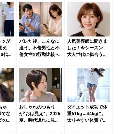
ャツが
バレた後、こんなに
人気美容師に聞きま
見え
違う。不倫男性と不
した！今シーズン、
50代が
倫女性の行動比較 -
大人世代に似合う
ネックラ
きれいのニュース｜
【アカ抜けショート
be...
ヘア】３選...
ちゃ
おしゃれのつもり
ダイエット成功で体
保てな
が“おば見え”。2026
重61kg→44kgに。
での喘
夏、時代遅れに見ら
太りやすい体質でも
- きれ
れやすい「ショート
【減量＆体型キー
ヘア...
プ】...