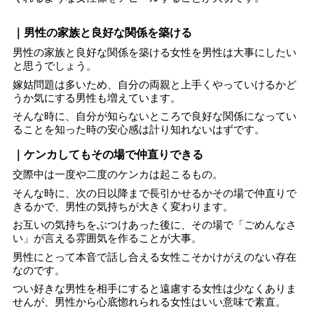
｜男性の家族と良好な関係を築ける
男性の家族と良好な関係を築ける女性を男性は大事にしたい
と思うでしょう。
嫁姑問題は多いため、自分の両親と上手くやっていけるかど
うか気にする男性も増えています。
そんな時に、自分が知らないところで良好な関係になってい
ることを知った時の安心感は計り知れないはずです。
｜ケンカしてもその場で仲直りできる
交際中は一度や二度のケンカは起こるもの。
そんな時に、次の日以降まで長引かせるかその場で仲直りで
きるかで、男性の気持ちが大きく変わります。
お互いの気持ちをぶつけあった後に、その場で「ごめんなさ
い」が言える雰囲気を作ることが大事。
男性にとって本音で話し合える女性こそかけがえのない存在
なのです。
つい好きな男性を相手にすると遠慮する女性は少なくありま
せんが、男性から心底惚れられる女性はいい意味で素直。