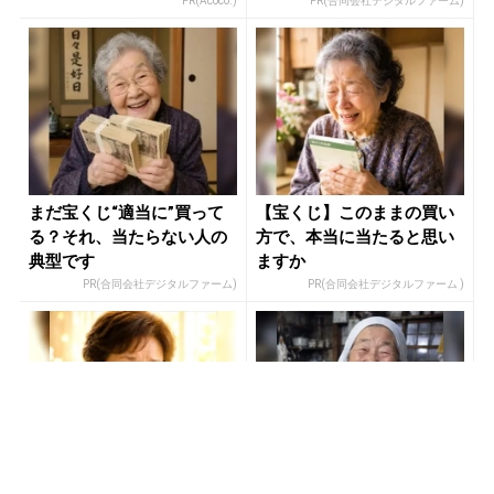
資家
PR(Acoco.)
PR(合同会社デジタルファーム)
まだ宝くじ“適当に”買って
【宝くじ】このままの買い
る？それ、当たらない人の
方で、本当に当たると思い
典型です
ますか
PR(合同会社デジタルファーム)
PR(合同会社デジタルファーム )