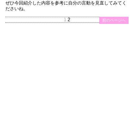
ぜひ今回紹介した内容を参考に自分の言動を見直してみてく
ださいね。
1
2
前のページへ