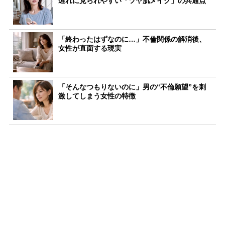
遅れに見られやすい「ツヤ肌メイク」の共通点
「終わったはずなのに…」不倫関係の解消後、
女性が直面する現実
「そんなつもりないのに」男の“不倫願望”を刺
激してしまう女性の特徴