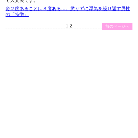
て大丈夫です。
🌼２度あることは３度ある…。懲りずに浮気を繰り返す男性
の「特徴」
1
2
前のページへ