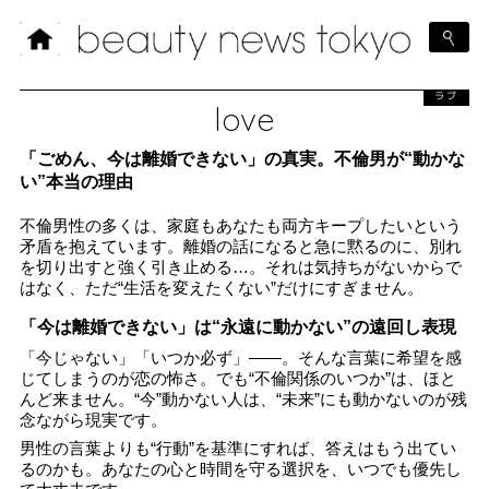
ラブ
love
「ごめん、今は離婚できない」の真実。不倫男が“動かな
い”本当の理由
不倫男性の多くは、家庭もあなたも両方キープしたいという
矛盾を抱えています。離婚の話になると急に黙るのに、別れ
を切り出すと強く引き止める…。それは気持ちがないからで
はなく、ただ“生活を変えたくない”だけにすぎません。
「今は離婚できない」は“永遠に動かない”の遠回し表現
「今じゃない」「いつか必ず」――。そんな言葉に希望を感
じてしまうのが恋の怖さ。でも“不倫関係のいつか”は、ほと
んど来ません。“今”動かない人は、“未来”にも動かないのが残
念ながら現実です。
男性の言葉よりも“行動”を基準にすれば、答えはもう出てい
るのかも。あなたの心と時間を守る選択を、いつでも優先し