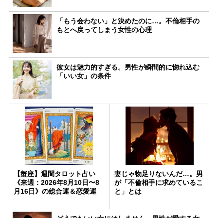
「もう会わない」と決めたのに…。不倫相手の
もとへ戻ってしまう女性の心理
彼女は魅力的すぎる。男性が瞬間的に惚れ込む
「いい女」の条件
【蟹座】週間タロット占い
妻じゃ物足りないんだ…。男
《来週：2026年8月10日〜8
が「不倫相手に求めているこ
月16日》の総合運＆恋愛運
と」とは