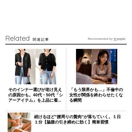
Related
関連記事
Recommended by
そのインナー選びが老け見え
「もう限界かも…」不倫中の
の原因かも。40代・50代「シ
女性が関係を終わらせたくな
アーアイテム」を上品に着...
る瞬間
続けるほど“腰周りの贅肉”が落ちていく。１日
１分【脇腹の引き締めに効く】簡単習慣