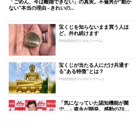
「ごめん、今は離婚できない」の真実。不倫男が“動か
ない”本当の理由 - きれいの...
宝くじを知らないまま買う人ほ
ど、外れ続けます
PR(合同会社デジタルファーム)
宝くじが当たる人にだけ共通す
る“ある特徴”とは？
PR(合同会社デジタルファーム )
「気になっていた認知機能が菌
で…」森永が開発。感動の70代
続出
PR(森永乳業)