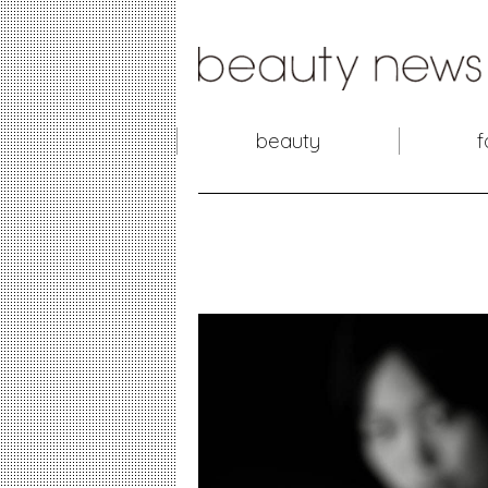
beauty
f