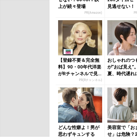
上が続々登場
見逃せない！
PR(Amazon)
P
【登録不要＆完全無
おしゃれのつ
料】90・00年代洋楽
が“おば見え”。
がRチャンネルで見
夏、時代遅れ
放題
れやすい「シ
PR(Rチャンネル)
ヘア...
どんな性癖よ！男が
美容室で「お
思わずキュンする
せ」は危険？2