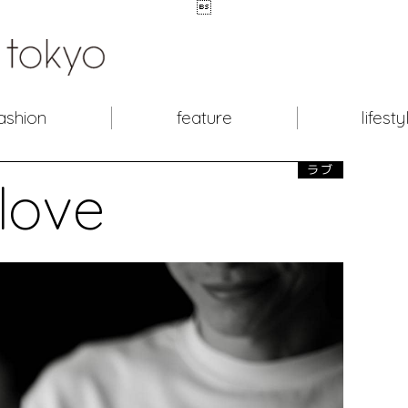

ashion
feature
lifesty
ラブ
love