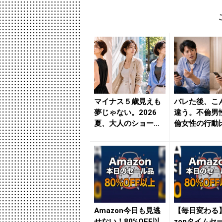
マイナス５歳見えも
バレた後、こ
夢じゃない。2026
違う。不倫男
夏、大人のショート
倫女性の行動比
ボブ３つの正解 - き
きれいのニュ
れ...
be...
Amazon今日も見逃
【毎日変わる】
せない！80%OFF以
zonタイムセ