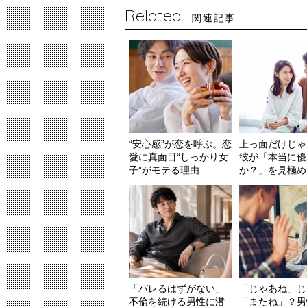
Related
関連記事
“安心感”が恋を呼ぶ。恋
上っ面だけじゃ
愛に真面目“しっかり女
彼が「本当に優
子”がモテる理由
か？」を見極め
「バレるはずがない」
「じゃあね」じ
不倫を続ける男性に潜
「またね」？男