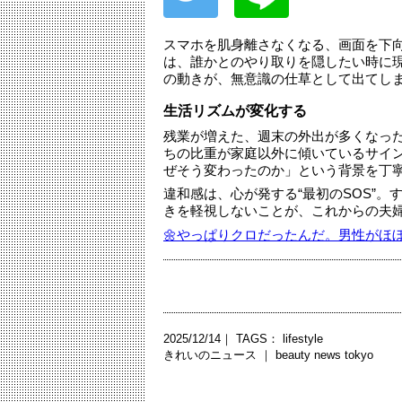
スマホを肌身離さなくなる、画面を下
は、誰かとのやり取りを隠したい時に
の動きが、無意識の仕草として出てし
生活リズムが変化する
残業が増えた、週末の外出が多くなっ
ちの比重が家庭以外に傾いているサイ
ぜそう変わったのか」という背景を丁
違和感は、心が発する“最初のSOS”
きを軽視しないことが、これからの夫
🌼やっぱりクロだったんだ。男性がほ
2025/12/14｜ TAGS：
lifestyle
きれいのニュース ｜
beauty news tokyo