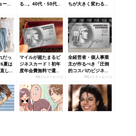
ョート
る…。40代・50代が
ちが大きく変わる
い３つ
見直したい“ネックラ
「瞬間」 - きれいの
イン...
ニュー...
れだっ
マイルが超たまるビ
全経営者・個人事業
26夏は
ジネスカード！初年
主が作るべき「圧倒
見直した
度年会費無料で還元
的コスパのビジネス
なしポ
率最大1.125%
カード」
PR(クレディセゾン)
PR(クレディセゾン)
りが細
早とちりに注意。男
【無料】80年代洋楽
0回
性が見せがちな「好
配信中！視聴で楽天