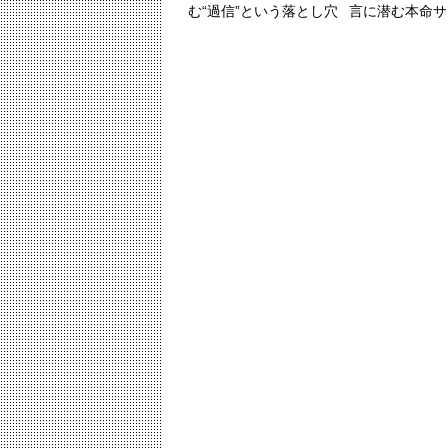
む“過信”という落とし穴
言に潜む本命サ