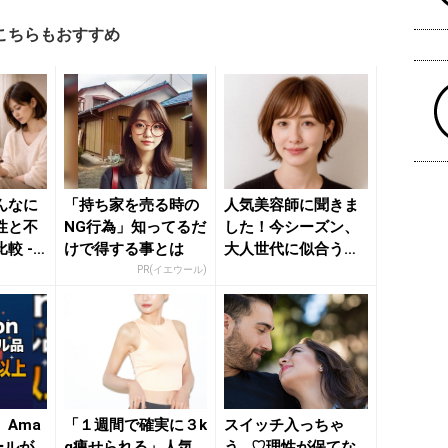
こちらもおすすめ
んなに
「持ち家を売る時の
人気美容師に聞きま
性と不
NG行為」知ってるだ
した！今シーズン、
較 -
けで得する事とは
大人世代に似合う
ース｜
【アカ抜けショート
PR(イエウール)
ヘア】３選...
Ama
「１週間で確実に３k
スイッチ入っちゃ
ールが
g痩せられる」人気
う...♡理性が保てな