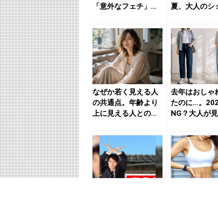
「意外なフェチ」と
夏、大人のシ
は - きれいのニュー
ヘアで伝えた
ス｜b...
のこと ...
なぜか若く見える人
去年はおしゃ
の共通点。年齢より
たのに…。20
上に見える人との差
NG？大人が
は“ここ”にあった -
い３つの着こ
き...
イ...
「持ち家を売る時の
みるみる腰周
NG行為」知ってるだ
くなる。１日1