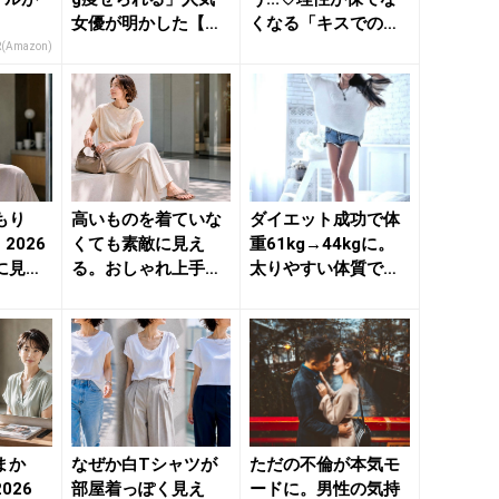
女優が明かした【簡
くなる「キスでの喘
単ダイエット】のコ
ぎ声」って？ - きれ
R(Amazon)
ツ -...
い...
もり
高いものを着ていな
ダイエット成功で体
2026
くても素敵に見え
重61kg→44kgに。
に見ら
る。おしゃれ上手な
太りやすい体質でも
ョート
人に共通する３つの
【減量＆体型キー
習慣 - ...
プ】...
まか
なぜか白Tシャツが
ただの不倫が本気モ
026
部屋着っぽく見え
ードに。男性の気持