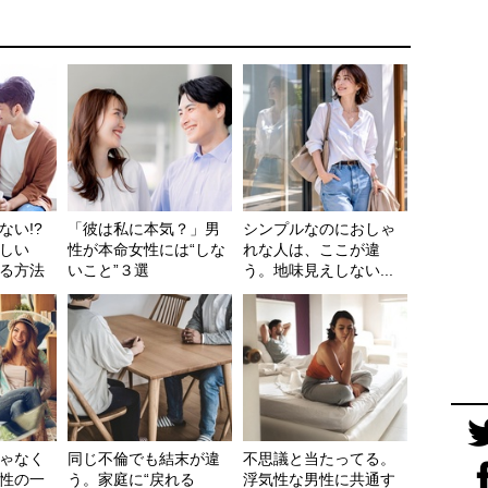
ない!?
「彼は私に本気？」男
シンプルなのにおしゃ
しい
性が本命女性には“しな
れな人は、ここが違
る方法
いこと”３選
う。地味見えしない...
ゃなく
同じ不倫でも結末が違
不思議と当たってる。
性の一
う。家庭に“戻れる
浮気性な男性に共通す