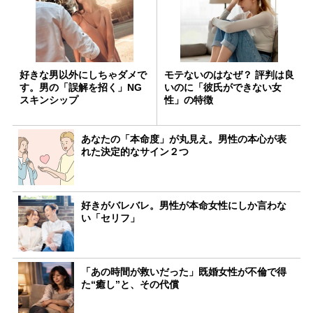
好きな男以外にしちゃダメで
モテないのはなぜ？ 評判は良
す。男の「誤解を招く」NG
いのに「彼氏ができない女
スキンシップ
性」の特徴
あなたの「本命度」が丸見え。男性の本心が表
れた決定的なサイン２つ
好きがバレバレ。男性が本命女性にしか言わな
い「セリフ」
「あの時間が救いだった」既婚女性が不倫で得
た“癒し”と、その代償