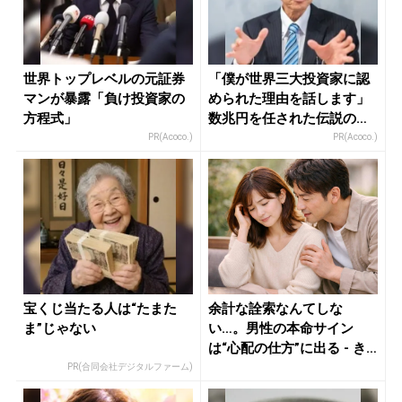
世界トップレベルの元証券
「僕が世界三大投資家に認
マンが暴露「負け投資家の
められた理由を話します」
方程式」
数兆円を任された伝説の投
資家
PR(Acoco.)
PR(Acoco.)
宝くじ当たる人は“たまた
余計な詮索なんてしな
ま”じゃない
い…。男性の本命サイン
は“心配の仕方”に出る - き
れいのニ...
PR(合同会社デジタルファーム)