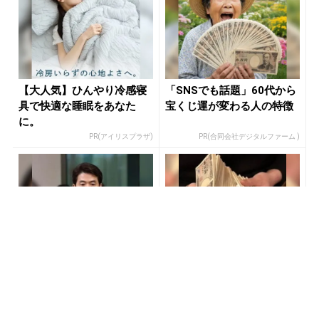
【大人気】ひんやり冷感寝
「SNSでも話題」60代から
具で快適な睡眠をあなた
宝くじ運が変わる人の特徴
に。
PR(アイリスプラザ)
PR(合同会社デジタルファーム )
世界トップレベルの元証券
宝くじ当選で貧乏女性が人
マンが暴露「この方程式を
生変えた実話
知らないと負け投資家にな
PR(Acoco.)
PR(合同会社デジタルファーム )