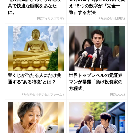
具で快適な睡眠をあなた
え!!６つの数字が『完全一
に。
致』する方法
PR(アイリスプラザ)
PR(株式会社MURA)
宝くじが当たる人にだけ共
世界トップレベルの元証券
通する“ある特徴”とは？
マンが暴露「負け投資家の
方程式」
PR(合同会社デジタルファーム )
PR(Acoco.)