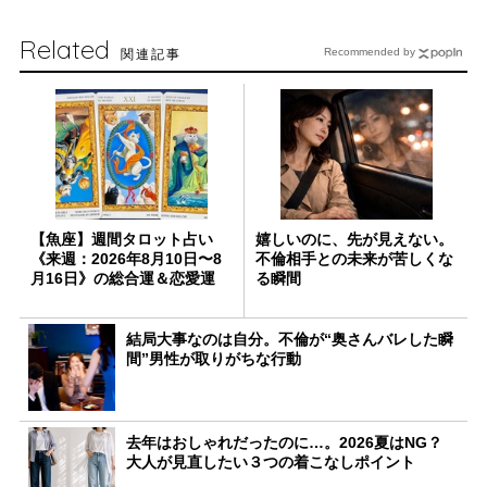
Related
関連記事
Recommended by
【魚座】週間タロット占い
嬉しいのに、先が見えない。
《来週：2026年8月10日〜8
不倫相手との未来が苦しくな
月16日》の総合運＆恋愛運
る瞬間
結局大事なのは自分。不倫が“奥さんバレした瞬
間”男性が取りがちな行動
去年はおしゃれだったのに…。2026夏はNG？
大人が見直したい３つの着こなしポイント