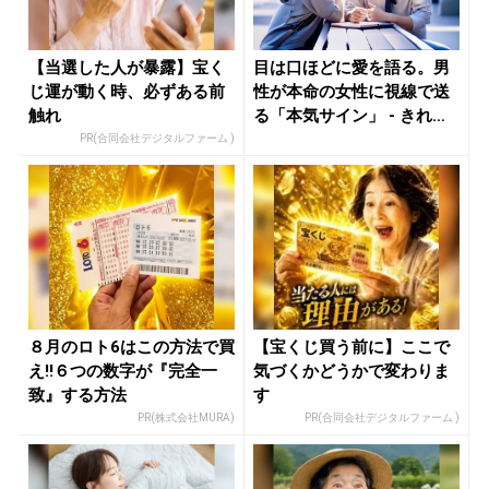
【当選した人が暴露】宝く
目は口ほどに愛を語る。男
じ運が動く時、必ずある前
性が本命の女性に視線で送
触れ
る「本気サイン」 - きれい
のニ...
PR(合同会社デジタルファーム )
８月のロト6はこの方法で買
【宝くじ買う前に】ここで
え!!６つの数字が『完全一
気づくかどうかで変わりま
致』する方法
す
PR(株式会社MURA)
PR(合同会社デジタルファーム )