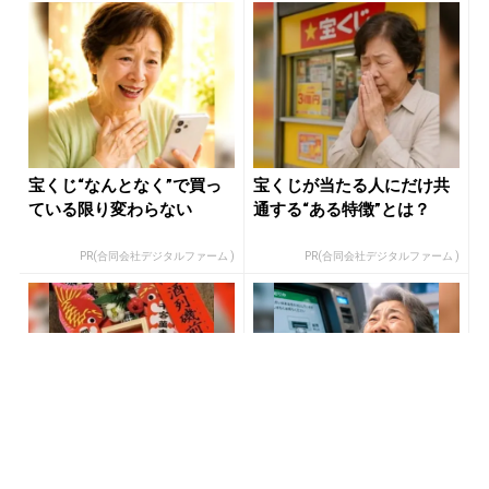
宝くじ“なんとなく”で買っ
宝くじが当たる人にだけ共
ている限り変わらない
通する“ある特徴”とは？
PR(合同会社デジタルファーム )
PR(合同会社デジタルファーム )
「宝くじを買う前に〇〇を
老後のお金、今の金運でほ
するだけです」7億当選者が
ぼ決まります