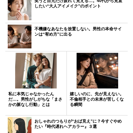
笑うと目元だけ疲れて見える…。40代から見直
したい“大人アイメイク”のポイント
不機嫌なあなたを放置しない。男性の本命サイ
ンは“宥め方”に出る
私に本気じゃなかったん
嬉しいのに、先が見えない。
だ…。男性がしがちな「まさ
不倫相手との未来が苦しくな
かの脈なし行動」とは
る瞬間
おしゃれのつもりが“おば見え”に？今すぐやめ
たい『時代遅れヘアカラー』３選