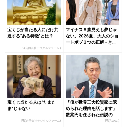
宝くじが当たる人にだけ共
マイナス５歳見えも夢じゃ
通する“ある特徴”とは？
ない。2026夏、大人のショ
ートボブ３つの正解 - き
れ...
PR(合同会社デジタルファーム )
宝くじ当たる人は“たまた
「僕が世界三大投資家に認
ま”じゃない
められた理由を話します」
数兆円を任された伝説の投
資家
PR(合同会社デジタルファーム)
PR(Acoco.)