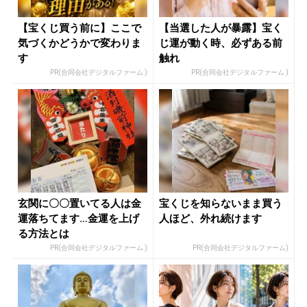
【宝くじ買う前に】ここで
【当選した人が暴露】宝く
気づくかどうかで変わりま
じ運が動く時、必ずある前
す
触れ
PR(合同会社デジタルファーム )
PR(合同会社デジタルファーム )
玄関に〇〇置いてる人は金
宝くじを知らないまま買う
運落ちてます…金運を上げ
人ほど、外れ続けます
る方法とは
PR(合同会社デジタルファーム )
PR(合同会社デジタルファーム)