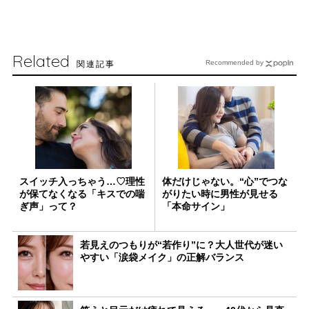
Related
関連記事
Recommended by
スイッチ入っちゃう…♡理性
体だけじゃない。“心”でつな
が保てなくなる「キスでの喘
がりたい時に男性が見せる
ぎ声」って？
「本命サイン」
若見えのつもりが“若作り”に？大人世代が迷い
やすい「涙袋メイク」の正解バランス