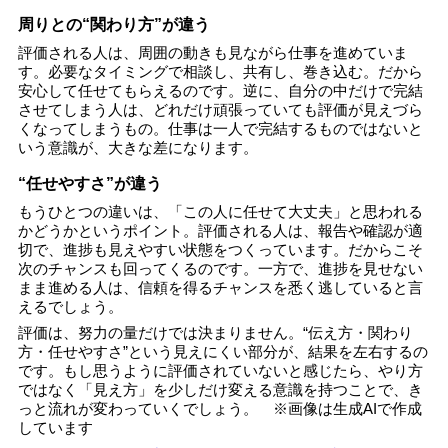
周りとの“関わり方”が違う
評価される人は、周囲の動きも見ながら仕事を進めていま
す。必要なタイミングで相談し、共有し、巻き込む。だから
安心して任せてもらえるのです。逆に、自分の中だけで完結
させてしまう人は、どれだけ頑張っていても評価が見えづら
くなってしまうもの。仕事は一人で完結するものではないと
いう意識が、大きな差になります。
“任せやすさ”が違う
もうひとつの違いは、「この人に任せて大丈夫」と思われる
かどうかというポイント。評価される人は、報告や確認が適
切で、進捗も見えやすい状態をつくっています。だからこそ
次のチャンスも回ってくるのです。一方で、進捗を見せない
まま進める人は、信頼を得るチャンスを悉く逃していると言
えるでしょう。
評価は、努力の量だけでは決まりません。“伝え方・関わり
方・任せやすさ”という見えにくい部分が、結果を左右するの
です。もし思うように評価されていないと感じたら、やり方
ではなく「見え方」を少しだけ変える意識を持つことで、き
っと流れが変わっていくでしょう。 ※画像は生成AIで作成
しています