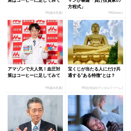
策はコーヒーに足してみて
マンが暴露「負け投資家の
方程式」
PR(森永乳業)
PR(Acoco.)
アマゾンで大人気！血圧対
宝くじが当たる人にだけ共
策はコーヒーに足してみて
通する“ある特徴”とは？
PR(森永乳業)
PR(合同会社デジタルファーム )