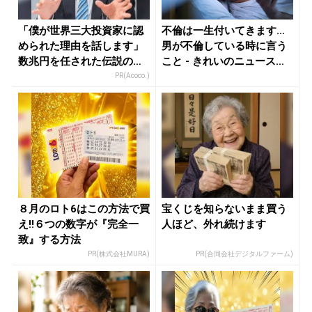
「僕が世界三大投資家に認
不倫は一生付いてきます...
められた理由を話します」
男が不倫している時に言う
数兆円を任された伝説の投
こと - きれいのニュース
資家
｜...
PR(Acoco.)
８月のロト6はこの方法で買
宝くじを知らないまま買う
え!!６つの数字が『完全一
人ほど、外れ続けます
致』する方法
PR(株式会社MURA)
PR(合同会社デジタルファーム)