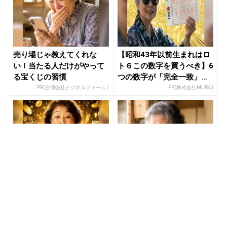
売り場じゃ教えてくれな
【昭和43年以前生まれはロ
い！当たる人だけがやって
ト６この数字を買うべき】6
る宝くじの習慣
つの数字が「完全一致」す
る方...
PR(合同会社デジタルファーム )
PR(株式会社MURA)
宝くじ当たる人は“たまた
【宝くじの裏技】当たる側
ま”じゃない
に回るか、このままか
PR(合同会社デジタルファーム)
PR(合同会社デジタルファーム )