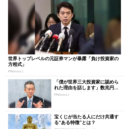
世界トップレベルの元証券マンが暴露「負け投資家の
方程式」
PR(Acoco.)
「僕が世界三大投資家に認めら
れた理由を話します」数兆円を
任された伝説の投資家
PR(Acoco.)
宝くじが当たる人にだけ共通す
る“ある特徴”とは？