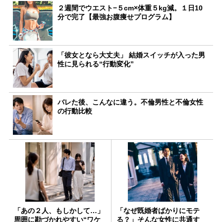
２週間でウエスト−５cm×体重５kg減。１日10
分で完了【最強お腹痩せプログラム】
「彼女となら大丈夫」 結婚スイッチが入った男
性に見られる“行動変化”
バレた後、こんなに違う。不倫男性と不倫女性
の行動比較
「あの２人、もしかして…」
「なぜ既婚者ばかりにモテ
周囲に勘づかれやすい“ワケ
る？」そんな女性に共通す