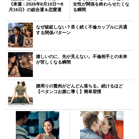
《来週：2026年8月10日〜8
女性が関係を終わらせたくな
月16日》の総合運＆恋愛運
る瞬間
なぜ破綻しない？長く続く不倫カップルに共通
する関係パターン
嬉しいのに、先が見えない。不倫相手との未来
が苦しくなる瞬間
腰周りの贅肉がどんどん落ちる。続けるほど
【ペタンコお腹に導く】簡単習慣