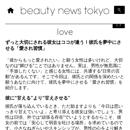
ラブ
love
ずっと大切にされる彼女はココが違う！彼氏を夢中にさ
せる「愛され習慣」
「彼からもっと愛されたい」と願う女性は多いけれど、大切
なのは“媚びる”ことではありません。実は、男性が無意識に
「手放したくない」と感じる女性には、共通する“日常の言
動”があるんです。そこで今回は、彼氏との関係を深めたいと
願うあなたに向けて、彼氏を夢中にさせる「愛され習慣」を
紹介します。
彼に“甘える”より“甘えさせる”
彼氏が落ち込んでいるとき、ただ励ますよりも「今日は思い
っきり甘えていいよ」と寄り添える彼女は強いでしょう。男
性は日頃、外では“頑張る存在”でいようとするからこそ、彼
女の前では「安心して弱音を吐ける場所」を求めているので
す。小さなねぎらいやスキンシップが、男性の心をより解き