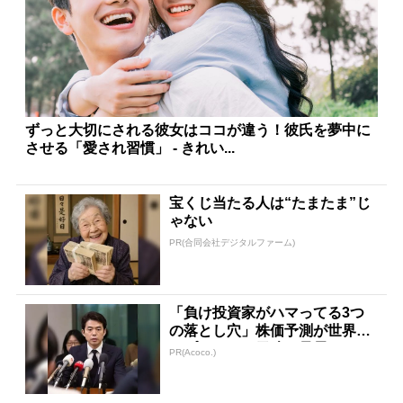
ずっと大切にされる彼女はココが違う！彼氏を夢中に
させる「愛され習慣」 - きれい...
宝くじ当たる人は“たまたま”じ
ゃない
PR(合同会社デジタルファーム)
「負け投資家がハマってる3つ
の落とし穴」株価予測が世界ト
ップクラスの天才が暴露
PR(Acoco.)