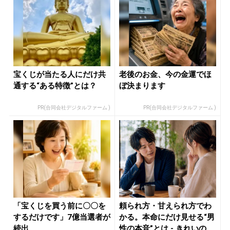
宝くじが当たる人にだけ共
老後のお金、今の金運でほ
通する“ある特徴”とは？
ぼ決まります
PR(合同会社デジタルファーム )
PR(合同会社デジタルファーム )
「宝くじを買う前に〇〇を
頼られ方・甘えられ方でわ
するだけです」7億当選者が
かる。本命にだけ見せる“男
続出
性の本音”とは - きれいの