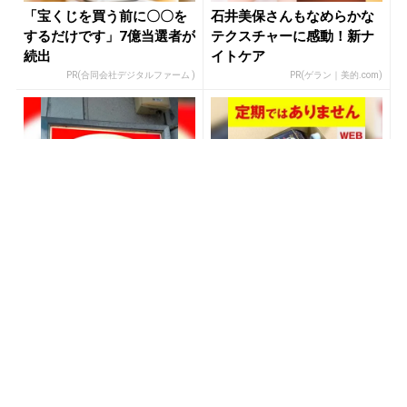
「宝くじを買う前に〇〇を
石井美保さんもなめらかな
するだけです」7億当選者が
テクスチャーに感動！新ナ
続出
イトケア
PR(合同会社デジタルファーム )
PR(ゲラン｜美的.com)
「もっと早く知りたかっ
アマゾン1位の実績！380円
た」600円→83円の新型タ
で5日間お試し。
バコが大反響
PR(株式会社HAL)
PR(ハーブ健康本舗)