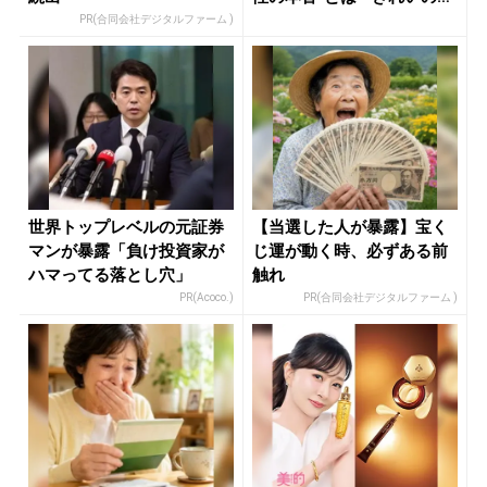
ニ...
PR(合同会社デジタルファーム )
世界トップレベルの元証券
【当選した人が暴露】宝く
マンが暴露「負け投資家が
じ運が動く時、必ずある前
ハマってる落とし穴」
触れ
PR(Acoco.)
PR(合同会社デジタルファーム )