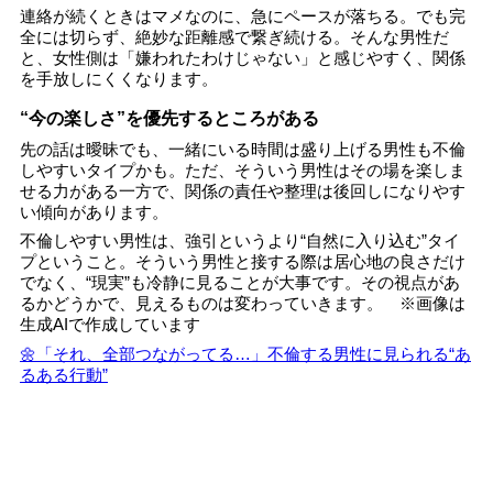
連絡が続くときはマメなのに、急にペースが落ちる。でも完
全には切らず、絶妙な距離感で繋ぎ続ける。そんな男性だ
と、女性側は「嫌われたわけじゃない」と感じやすく、関係
を手放しにくくなります。
“今の楽しさ”を優先するところがある
先の話は曖昧でも、一緒にいる時間は盛り上げる男性も不倫
しやすいタイプかも。ただ、そういう男性はその場を楽しま
せる力がある一方で、関係の責任や整理は後回しになりやす
い傾向があります。
不倫しやすい男性は、強引というより“自然に入り込む”タイ
プということ。そういう男性と接する際は居心地の良さだけ
でなく、“現実”も冷静に見ることが大事です。その視点があ
るかどうかで、見えるものは変わっていきます。 ※画像は
生成AIで作成しています
🌼「それ、全部つながってる…」不倫する男性に見られる“あ
るある行動”