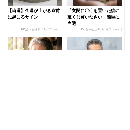
【当選】金運が上がる直前
「玄関に〇〇を置いた後に
に起こるサイン
宝くじ買いなさい」簡単に
当選
PR(合同会社デジタルファーム )
PR(合同会社デジタルファーム )
宝くじの買い方、気づいた
僕が世界三大投資家に認め
人から結果が変わっていく
られ、株価の天気予報士と
呼ばれた理由
PR(合同会社デジタルファーム )
PR(Acoco.)