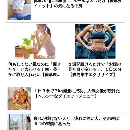
体重70kg→50kgに。ルールは３つだけ【簡単ダ
イエット】の気になる中身
何もしてない風なのに「痩せ
１週間続けるだけで「お腹の
た？」と言わせる！朝・昼・
見た目が変わる」。１日10分
夜に取り入れたい【簡単痩...
【腹筋集中エクササイズ】
１日３食で７kg減量に成功。人気女優が続けた
【ヘルシーなダイエットメニュー】
疲れが抜けない人と、疲れに強い人。その差は
３つの習慣にあった