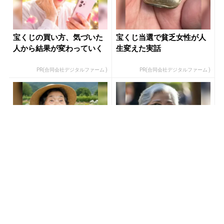
宝くじの買い方、気づいた
宝くじ当選で貧乏女性が人
人から結果が変わっていく
生変えた実話
PR(合同会社デジタルファーム )
PR(合同会社デジタルファーム )
「SNSでも話題」60代から
８月のロト6はこの方法で買
宝くじ運が変わる人の特徴
え!!６つの数字が『完全一
致』する方法
PR(合同会社デジタルファーム )
PR(株式会社MURA)