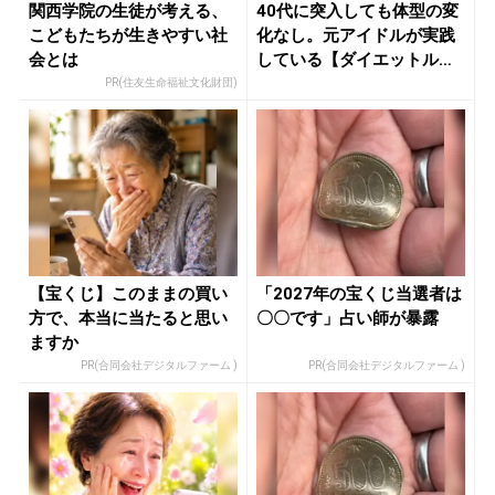
関西学院の生徒が考える、
40代に突入しても体型の変
こどもたちが生きやすい社
化なし。元アイドルが実践
会とは
している【ダイエットルー
ル】 ...
PR(住友生命福祉文化財団)
【宝くじ】このままの買い
「2027年の宝くじ当選者は
方で、本当に当たると思い
〇〇です」占い師が暴露
ますか
PR(合同会社デジタルファーム )
PR(合同会社デジタルファーム )