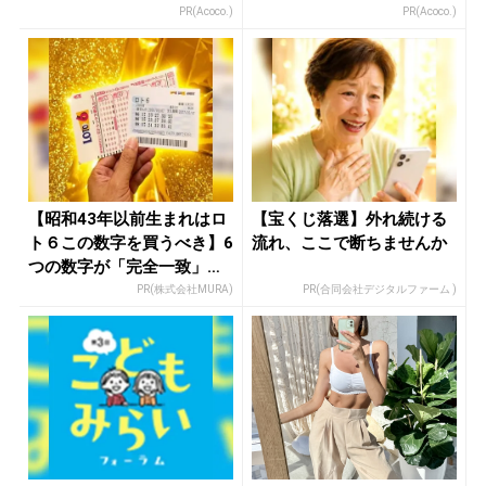
資家
PR(Acoco.)
PR(Acoco.)
【昭和43年以前生まれはロ
【宝くじ落選】外れ続ける
ト６この数字を買うべき】6
流れ、ここで断ちませんか
つの数字が「完全一致」す
る方...
PR(株式会社MURA)
PR(合同会社デジタルファーム )