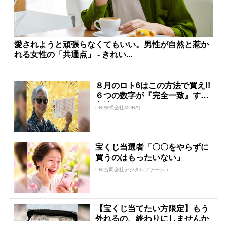
愛されようと頑張らなくてもいい。男性が自然と惹か
れる女性の「共通点」 - きれい...
８月のロト6はこの方法で買え!!
６つの数字が『完全一致』する
方法
PR(株式会社MURA)
宝くじ当選者「〇〇をやらずに
買うのはもったいない」
PR(合同会社デジタルファーム )
【宝くじ当てたい方限定】もう
外れるの、終わりにしませんか