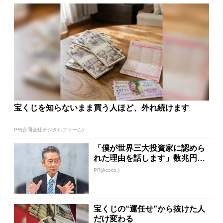
宝くじを知らないまま買う人ほど、外れ続けます
PR(合同会社デジタルファーム)
「僕が世界三大投資家に認めら
れた理由を話します」数兆円を
任された伝説の投資家
PR(Acoco.)
宝くじの“運任せ”から抜けた人
だけ変わる