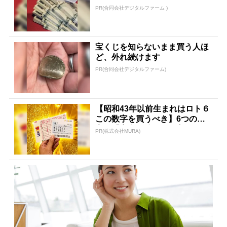
PR(合同会社デジタルファーム )
宝くじを知らないまま買う人ほ
ど、外れ続けます
PR(合同会社デジタルファーム)
【昭和43年以前生まれはロト６
この数字を買うべき】6つの数
字が「完全一致」する方...
PR(株式会社MURA)