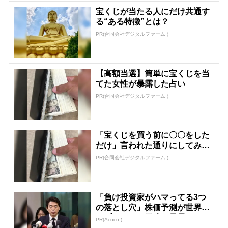
宝くじが当たる人にだけ共通す
る“ある特徴”とは？
PR(合同会社デジタルファーム )
【高額当選】簡単に宝くじを当
てた女性が暴露した占い
PR(合同会社デジタルファーム )
「宝くじを買う前に〇〇をした
だけ」言われた通りにしてみた
ら…
PR(合同会社デジタルファーム )
「負け投資家がハマってる3つ
の落とし穴」株価予測が世界ト
ップクラスの天才が暴露
PR(Acoco.)