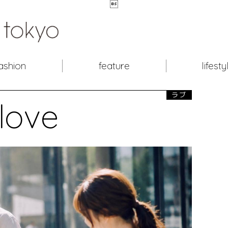

ashion
feature
lifesty
ラブ
love