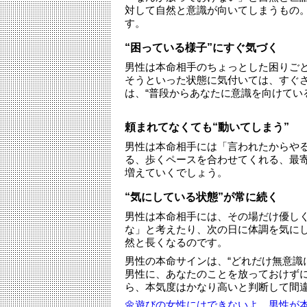
対して自然と意識が向いてしまうもの
す。
“困っている様子”にすぐ気づく
男性は本命相手のちょっとした困りご
そうといった状態に気付いては、すぐ
は、“普段からあなたに意識を向けてい
頼まれてなくても“動いてしまう”
男性は本命相手には「言われたからや
る、歩くペースを合わせてくれる、最寄
増えていくでしょう。
“気にしている状態”が常に続く
男性は本命相手には、その場だけ優し
な」と考えたり、次の日に体調を気にし
然と長くなるのです。
男性の本命サインは、“どれだけ無意識
男性に、あなたのことを放っておけず
ら、本気度はかなり高いと判断して間違
🌼遊びの女性にはできないよ。男性が