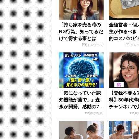
「持ち家を売る時の
全経営者・個
NG行為」知ってるだ
主が作るべき
けで得する事とは
的コスパのビ
カード」
PR(イエウール)
PR(クレ
「気になっていた認
【登録不要＆
知機能が菌で…」森
料】80年代洋
永が開発。感動の70
チャンネルで
代続出
PR(森永乳業)
PR(