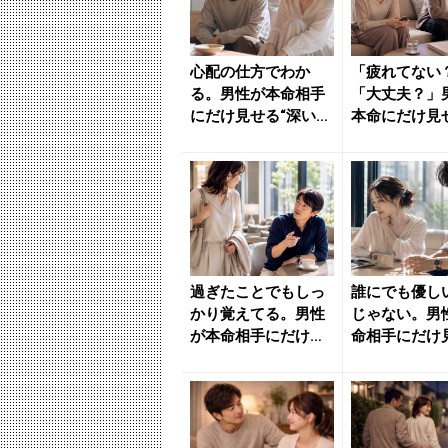
心配の仕方でわか
「疲れてない
る。男性が本命相手
「大丈夫？」
にだけ見せる“深い気
本命にだけ見
遣い” - きれいのニュ
別な気遣い” -
ー...
の...
過ぎたことでもしっ
誰にでも優し
かり覚えてる。男性
じゃない。男
が本命相手にだけ見
命相手にだけ
せる“気遣い” - きれ
る“特別な配慮”
い...
れい...