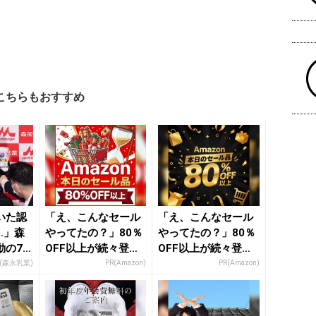
こちらもおすすめ
いた認
「え、こんなセール
「え、こんなセール
…」森
やってたの？」80％
やってたの？」80％
の70
OFF以上が続々登
OFF以上が続々登
場！Amazonの本気
場！Amazonの本気
R(森永乳業)
PR(Amazon)
PR(Amazon)
が...
が...