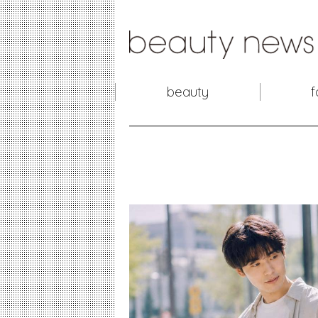
beauty
f