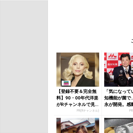
【登録不要＆完全無
「気になって
料】90・00年代洋楽
知機能が菌で
がRチャンネルで見
永が開発。感動
放題
代続出
PR(Rチャンネル)
P