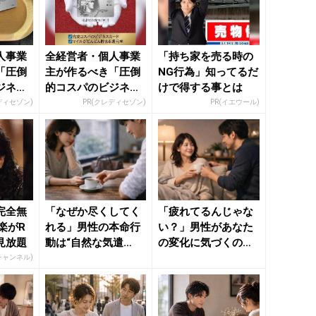
人事業
全経営者・個人事業
「持ち家を売る時の
「圧倒
主が作るべき「圧倒
NG行為」知ってるだ
ジネス
的コスパのビジネス
けで得する事とは
カード」
ディセゾン)
PR(クレディセゾン)
PR(イエウール)
完全無
「なぜか尽くしてく
「疲れてるんじゃな
楽がR
れる」男性の本命行
い？」男性があなた
見放題
動は“自然な気遣
の変化に気づくのは
い”に出る - きれいの
本命行動 - きれいの
Rチャンネル)
ニュ...
ニュ...