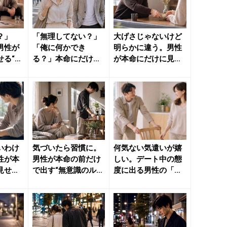
？」
「無理してない？」
大げさじゃないけど
男性が
「俺に何かでき
明らかに違う。男性
せる“特
る？」本命にだけ出
が本命にだけに見せ
 きれい
る“男性の優しさ” -
る“細かな気遣い” -
きれい...
き...
いわけ
気づいたら習慣に。
何気ない気遣いが嬉
性が本
男性が本命の前だけ
しい。デート中の態
見せ
で出す“無意識のルー
度に出る男性の「本
 - き
ティン行動” - きれ
命サイン」 - きれい
い...
のニ...