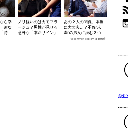
なら幸
ノリ軽いのはカモフラ
あの２人の関係、本当
一途な
ージュ？男性が見せる
に大丈夫…？不倫“未
特...
意外な「本命サイン」
満”の男女に潜む３つ...
Recommended by
@be