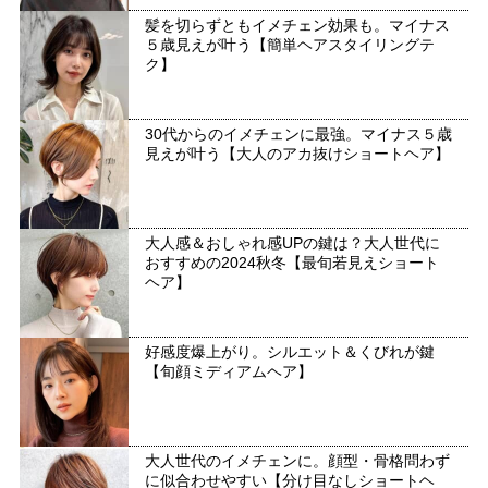
髪を切らずともイメチェン効果も。マイナス
５歳見えが叶う【簡単ヘアスタイリングテ
ク】
30代からのイメチェンに最強。マイナス５歳
見えが叶う【大人のアカ抜けショートヘア】
大人感＆おしゃれ感UPの鍵は？大人世代に
おすすめの2024秋冬【最旬若見えショート
ヘア】
好感度爆上がり。シルエット＆くびれが鍵
【旬顔ミディアムヘア】
大人世代のイメチェンに。顔型・骨格問わず
に似合わせやすい【分け目なしショートヘ