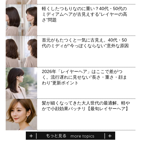
軽くしたつもりなのに重い？40代・50代の
ミディアムヘアが古見えする“レイヤーの高
さ”問題
首元がもたつくと一気に古見え。40代・50
代のミディが“今っぽくならない”意外な原因
2026年「レイヤーヘア」はここで差がつ
く。流行遅れに見せない“長さ・重さ・顔ま
わり”更新ポイント
髪が細くなってきた大人世代の最適解。軽や
かで小顔効果バッチリ【最旬レイヤーヘア】
もっと見る
more topics