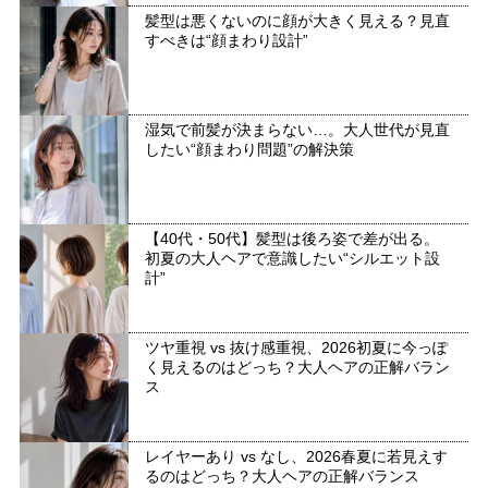
髪型は悪くないのに顔が大きく見える？見直
すべきは“顔まわり設計”
湿気で前髪が決まらない…。大人世代が見直
したい“顔まわり問題”の解決策
【40代・50代】髪型は後ろ姿で差が出る。
初夏の大人ヘアで意識したい“シルエット設
計”
ツヤ重視 vs 抜け感重視、2026初夏に今っぽ
く見えるのはどっち？大人ヘアの正解バラン
ス
レイヤーあり vs なし、2026春夏に若見えす
るのはどっち？大人ヘアの正解バランス