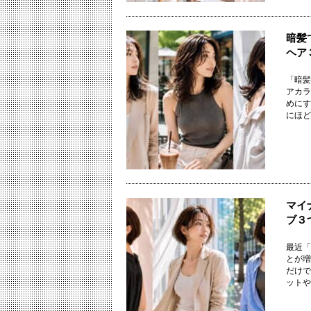
暗髪
ヘア
「暗髪
アカラ
めにす
にほどよ
マイ
ブ３
最近「
とが増
だけで
ットや毛