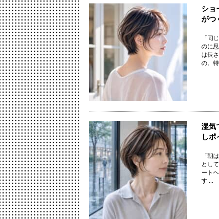
ショ
がつ
「同じ
のに思
は長さ
の。特に
湿気
しポ
「朝は
として
ートヘ
す ...