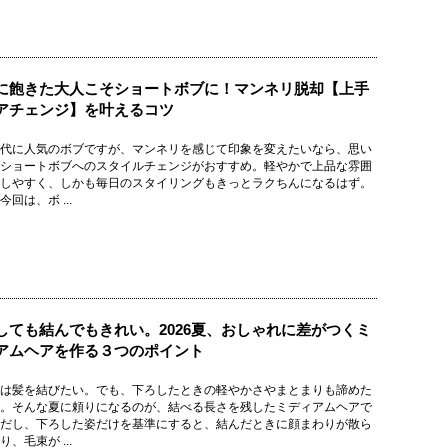
に飽きた大人こそショートボブに！マンネリ脱却【上手
アチェンジ】を叶えるコツ
代に人気のボブですが、マンネリを感じて印象を変えたいなら、思い
ショートボブへのスタイルチェンジがおすすめ。軽やかで上品な雰囲
しやすく、しかも毎日のスタイリングもきっとラクちんになるはず。
回は、ボ ...
しても結んでもきれい。2026夏、おしゃれに差がつくミ
アムヘアを作る３つのポイント
は髪を結びたい。でも、下ろしたときの軽やかさやまとまりも諦めた
。そんな夏に頼りになるのが、結べる長さを残したミディアムヘアで
だし、下ろした姿だけを基準にすると、結んだときに顔まわりが散ら
、毛束が ...