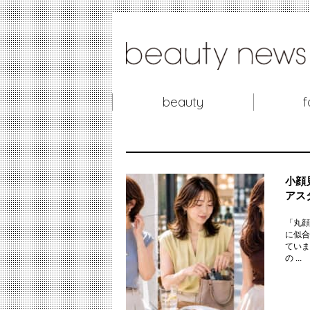
beauty
f
小顔
アス
「丸顔
に似合
ていま
の ...