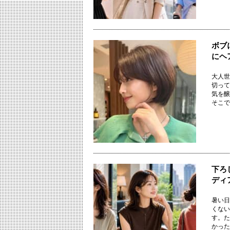
ボブ
にヘ
大人世
切って
気を醸
そこで今
下ろ
ディ
暑い日
くない
す。た
かったり