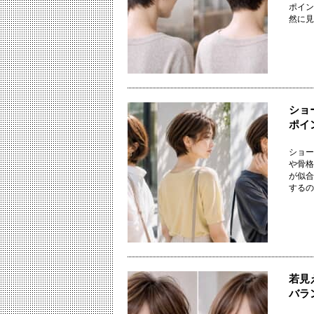
ポイン
然に見せ
ショ
ポイ
ショー
や骨格
が似合
するのは
若見
バラ