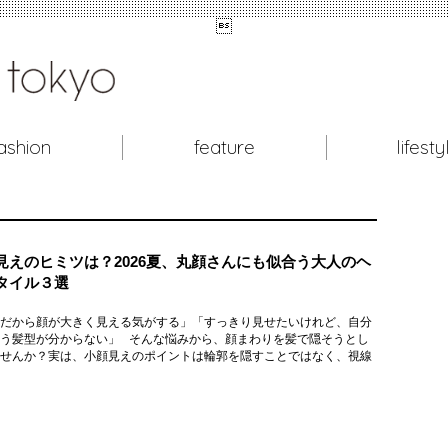

ashion
feature
lifesty
見えのヒミツは？2026夏、丸顔さんにも似合う大人のヘ
タイル３選
だから顔が大きく見える気がする」「すっきり見せたいけれど、自分
う髪型が分からない」 そんな悩みから、顔まわりを髪で隠そうとし
せんか？実は、小顔見えのポイントは輪郭を隠すことではなく、視線