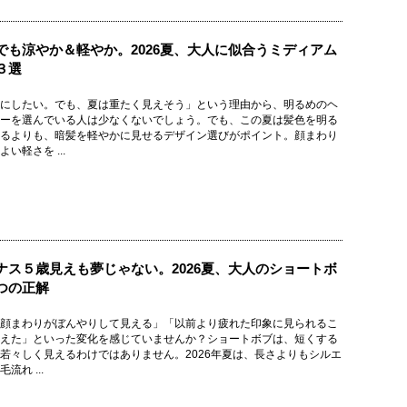
でも涼やか＆軽やか。2026夏、大人に似合うミディアム
３選
にしたい。でも、夏は重たく見えそう」という理由から、明るめのヘ
ーを選んでいる人は少なくないでしょう。でも、この夏は髪色を明る
るよりも、暗髪を軽やかに見せるデザイン選びがポイント。顔まわり
い軽さを ...
ナス５歳見えも夢じゃない。2026夏、大人のショートボ
つの正解
顔まわりがぼんやりして見える」「以前より疲れた印象に見られるこ
えた」といった変化を感じていませんか？ショートボブは、短くする
若々しく見えるわけではありません。2026年夏は、長さよりもシルエ
流れ ...