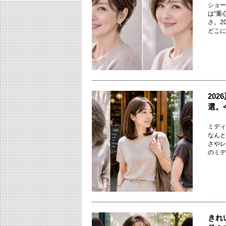
ショー
は“重
さ。2
どこに置
20
選。
ミディ
なんと
さやレ
のミディ
きれ