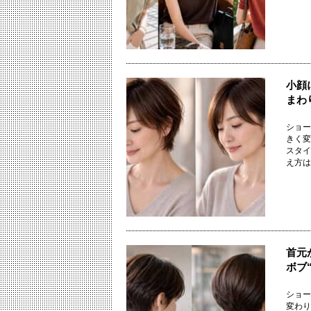
小顔
まわ
ショー
きく変
スタイ
え方は変
首元
ボブ
ショー
変わり