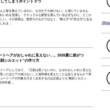
”してしまうポイント３つ
んと髪を整えているのに、なぜかアカ抜けない」と感じていません
れいめを意識し、ナチュラルな髪型を選んでいるはずなのに、どこか
しい。その原因は、髪型そのものではなく、“整え方”や“見せ方”にある
@be
れま ...
ートヘアがおしゃれに見えない…。2026夏に差がつ
横顔シルエット”の作り方
トヘアにしてみて、「正面は悪くないのに、なぜかおしゃれに見えな
思ったほどアカ抜けない」と違和感を覚えたことはありませんか？実
ョートヘアの印象を大きく左右するのは正面よりも“横顔シルエッ
26年夏 ...