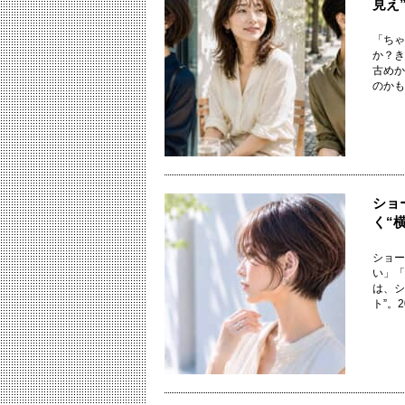
見え
「ちゃ
か？き
古めか
のかもし
ショ
く“
ショー
い」「
は、シ
ト”。20