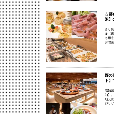
古都
沢】
さり気
ル【東
も用意
お惣菜な
鰹の
ト】
高知県
知】。
地元食
野リゾー