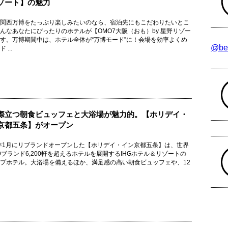
ゾート】の魅力
関西万博をたっぷり楽しみたいのなら、宿泊先にもこだわりたいとこ
んなあなたにぴったりのホテルが【OMO7大阪（おも）by 星野リゾー
す。万博期間中は、ホテル全体が“万博モード”に！会場を効率よくめ
@be
 ...
際立つ朝食ビュッフェと大浴場が魅力的。【ホリデイ・
京都五条】がオープン
5年1月にリブランドオープンした【ホリデイ・イン京都五条】は、世界
9ブランド6,200軒を超えるホテルを展開するIHGホテル＆リゾートの
プホテル。大浴場を備えるほか、満足感の高い朝食ビュッフェや、12