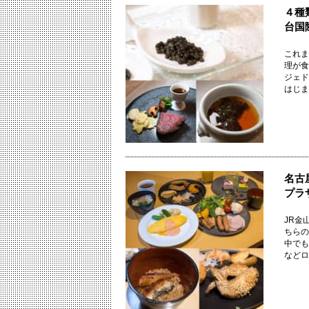
４種
台国
これま
理が食
ジェド
はじまり
名古
プラ
JR金
ちらの
中でも
などロー