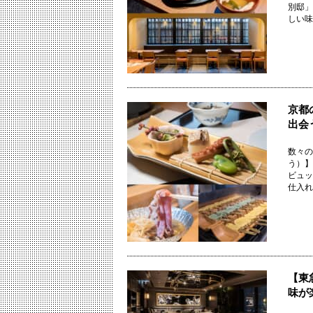
別邸」
しい味を
京都
出会
数々の
う）】
ビュッ
仕入れに
【東
味が