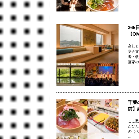
36
【O
高知と
宴会文
者・牧
画家のや
千葉
前】
ここ数
たびた
の【ベ
...