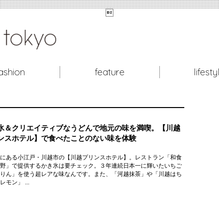

ashion
feature
lifesty
氷＆クリエイティブなうどんで地元の味を満喫。【川越
ンスホテル】で食べたことのない味を体験
にある小江戸・川越市の【川越プリンスホテル】。レストラン「和食
野」で提供するかき氷は要チェック。３年連続日本一に輝いたいちご
りん」を使う超レアな味なんです。また、「河越抹茶」や「川越はち
モン」 ...