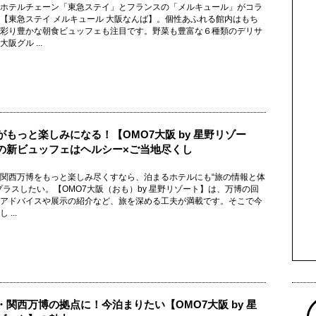
ホテルチェーン「東急ステイ」とフランスの「メルキュール」がコラ
【東急ステイ メルキュール 大阪なんば】。個性あふれる館内はもち
彩り豊かな朝食ビュッフェも注目です。野菜も豊富な６種類のデリサ
阪グル ...
がもっと楽しみになる！【OMO7大阪 by 星野リゾー
の新ビュッフェはヘルシー×ご当地尽くし
関西万博をもっと楽しみ尽くすなら、泊まるホテルにも“旅の情報と体
プラスしたい。【OMO7大阪（おも）by 星野リゾート】は、万博の回
アドバイスや展示の紹介など、旅を深める工夫が満載です。そこで今
 ...
・関西万博の拠点に！今泊まりたい【OMO7大阪 by 星