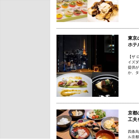
東京
ホテ
【ザ 
イズダ
提供が
か、タ .
京都
工夫
四条烏
ル京都