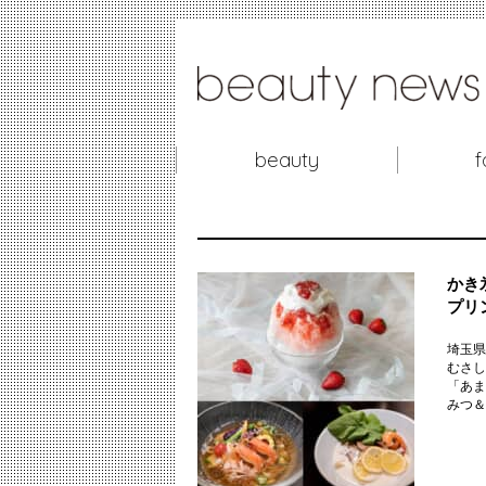
beauty
f
かき
プリ
埼玉県
むさし
「あま
みつ＆レ