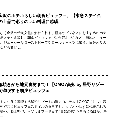
金沢のホテルらしい朝食ビュッフェ。【東急ステイ金
の上品で彩りのいい料理に感嘆
なく金沢の伝統文化に触れられる、観光やビジネスにおすすめのホテ
急ステイ金沢】。朝食ビュッフェでは金沢おでんなどご当地メニュー
。ジューシーなローストビーフやロールキャベツに加え、日替わりの
ども並び ...
藁焼きから地元食材まで！【OMO7高知 by 星野リゾー
で満喫する朝夕ビュッフェ
をより深く満喫する星野リゾートの街ナカホテル【OMO7（おも）高
朝夕共にビュッフェスタイルの食事でも、カツオやゆずに代表される
材や、郷土料理からソウルフードまで “高知の味” をそろえるほか、星
 ...