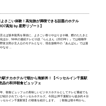
5日よさこい体験！高知旅が満喫できる話題のホテル
MO7高知 by 星野リゾート】
言えば坂本龍馬を筆頭に、よさこい祭りやはりまや橋、鰹のたたきと
化ほか、NHKの連続テレビ小説『らんまん（2023年）』では植物学
野富太郎が主人公のモデルとなり、現在放映中の『あんぱん』では漫
なせ ...
の駅チカホテルで朝から海鮮丼！【ベッセルイン千葉駅
絶品の和洋朝食ビュッフェ
年、朝食ビュッフェの美味しいビジネスホテルとしてテレビ番組でも
び紹介されているベッセルホテルズ。今回はJR千葉駅から徒歩約４分
ッセルイン千葉駅前】の朝食を紹介します。 ｜朝食は朝６時から。