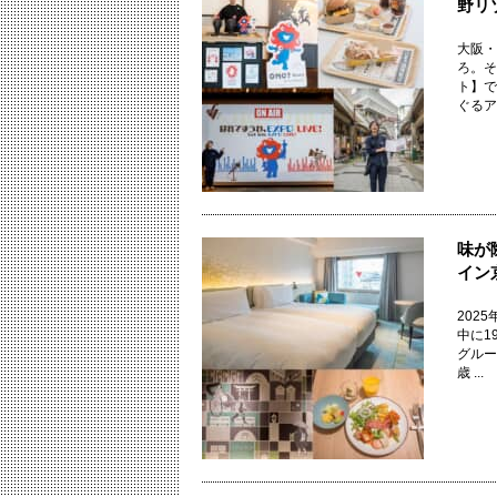
野リ
大阪・
ろ。そ
ト】で
ぐるアド
味が
イン
202
中に1
グルー
歳 ...