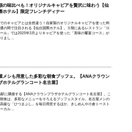
類の味比べも！オリジナルキャビアを贅沢に味わう【仙
際ホテル】限定フレンチディナー
でのキャビアとは全然違う！自家製のオリジナルキャビアを使った料
通の間で注目される【仙台国際ホテル】。５階にあるレストラン「ロ
ール」では2025年3月よりキャビアを使った「美味の饗宴コース」が
まし ...
屋メシも用意した多彩な朝食ブッフェ。【ANAクラウン
ザホテルグランコート名古屋】
山駅に隣接する【ANAクラウンプラザホテルグランコート名古屋】。こ
朝食は、多彩なメニューをそろえるブッフェスタイル。名古屋メシの
高級な「ひつまぶし」を毎日用意するほか、きしめんや小倉トースト
カル ...