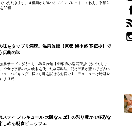
でいただきます。４種類から選べるメインプレートにくわえ、京都ら
30種 ...
の味をタップリ満喫。温泉旅館【京都 梅小路 花伝抄】で
う伝統の味
無料サービスがうれしい温泉旅館【京都 梅小路 花伝抄（かでんしょ
。夕食は京都の旬の食材を使った会席料理。朝は品数が驚くほど多い
フェ・バイキング。様々な味を試せるお宿です。※メニューは時期や
より異 ...
急ステイ メルキュール 大阪なんば】の彩り豊かで多彩な
楽しめる朝食ビュッフェ