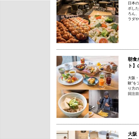
日本の
ボした
ろん、
ラダや大
朝食
ト】
大阪・
験”を
り方の
回注目し
大阪