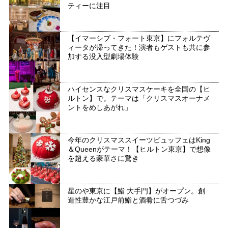
ティーに注目
【イマーシブ・フォート東京】にフォルテヴ
ィータが帰ってきた！演者もゲストも共に参
加する没入型劇場体験
ハイセンスなクリスマスケーキを全国の【ヒ
ルトン】で。テーマは「クリスマスオーナメ
ントをめしあがれ」
今年のクリスマススイーツビュッフェはKing
＆Queenがテーマ！【ヒルトン東京】で想像
を超える豪華さに驚き
星のや東京に【鮨 大手門】がオープン。創
造性豊かな江戸前鮨と酒肴に舌つづみ