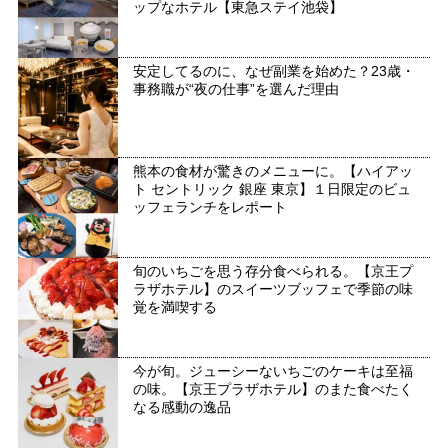
ップなホテル【東急ステイ池袋】
安定してるのに、なぜ副業を始めた？23歳・
事務職が“夜の仕事”を選んだ理由
熊本の食材が驚きのメニューに。【ハイアッ
ト セントリック 銀座 東京】１日限定のビュ
ッフェランチをレポート
旬のいちごを思う存分食べられる。【京王プ
ラザホテル】のスイーツブッフェで季節の味
覚を満喫する
今が旬。ジューシーないちごのケーキは至福
の味。【京王プラザホテル】のまた食べたく
なる感動の逸品