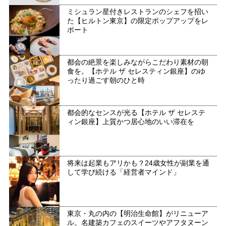
ミシュラン星付きレストランのシェフを招い
た【ヒルトン東京】の限定ポップアップをレ
ポート
都会の絶景を楽しみながらこだわり素材の朝
食を。【ホテル ザ セレスティン銀座】のゆ
ったり過ごす朝のひと時
都会的なセンスが光る【ホテル ザ セレステ
ィン銀座】上質かつ居心地のいい滞在を
将来は起業もアリかも？24歳女性が副業を通
して学び続ける「経営者マインド」
東京・丸の内の【明治生命館】がリニューア
ル。名建築カフェのスイーツやアフタヌーン