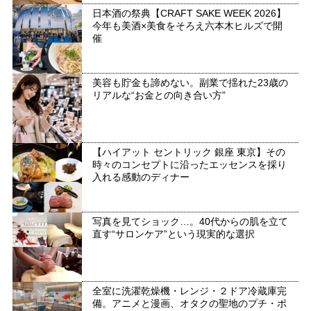
日本酒の祭典【CRAFT SAKE WEEK 2026】
今年も美酒×美食をそろえ六本木ヒルズで開
催
美容も貯金も諦めない。副業で揺れた23歳の
リアルな“お金との向き合い方”
【ハイアット セントリック 銀座 東京】その
時々のコンセプトに沿ったエッセンスを採り
入れる感動のディナー
写真を見てショック…。40代からの肌を立て
直す“サロンケア”という現実的な選択
全室に洗濯乾燥機・レンジ・２ドア冷蔵庫完
備。アニメと漫画、オタクの聖地のプチ・ポ