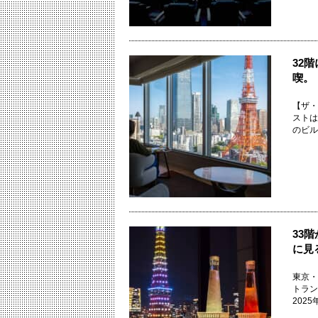
32
喫。
【ザ・
ストは
のビル
33
に見
東京・
トランと
202