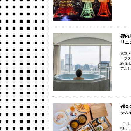
都内
リニ
東京・
ーブス
絶景ホ
アルした
都会
テル
【三井
理レスト