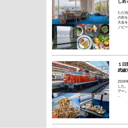
しめ
ただ泊
の街を
大会を
ノビーチ 
１日
武線
202
した。
アー』
...