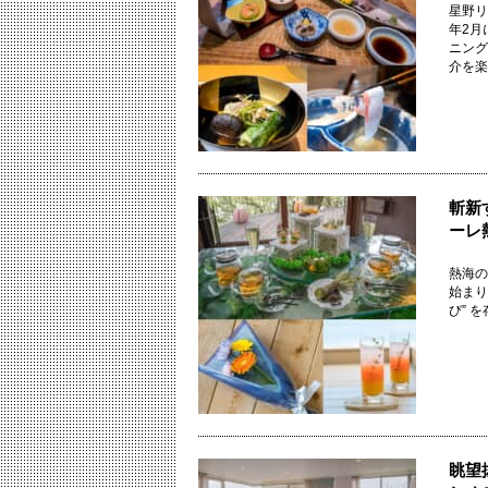
星野リ
年2月
ニング
介を楽し
斬新
ーレ
熱海の
始まり
び” 
眺望