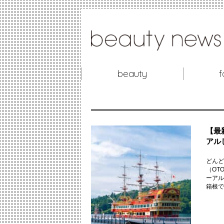
beauty
f
【最
アル
どんど
（OT
ーアル
箱根で