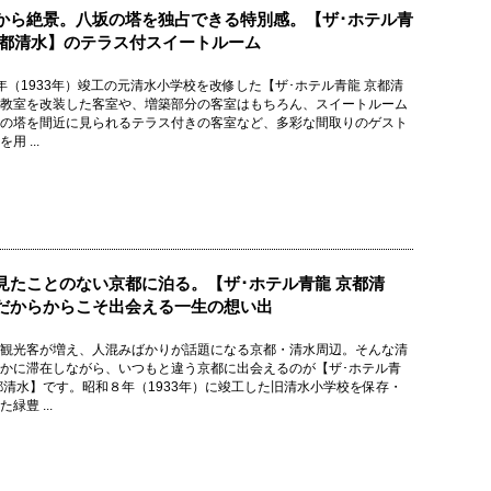
から絶景。八坂の塔を独占できる特別感。【ザ･ホテル青
京都清水】のテラス付スイートルーム
年（1933年）竣工の元清水小学校を改修した【ザ･ホテル青龍 京都清
教室を改装した客室や、増築部分の客室はもちろん、スイートルーム
の塔を間近に見られるテラス付きの客室など、多彩な間取りのゲスト
用 ...
見たことのない京都に泊る。【ザ･ホテル青龍 京都清
だからからこそ出会える一生の想い出
観光客が増え、人混みばかりが話題になる京都・清水周辺。そんな清
かに滞在しながら、いつもと違う京都に出会えるのが【ザ･ホテル青
都清水】です。昭和８年（1933年）に竣工した旧清水小学校を保存・
緑豊 ...