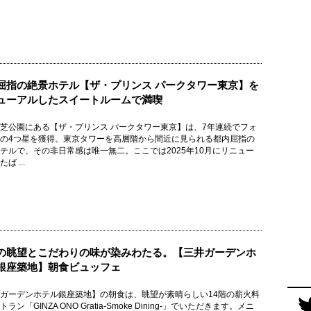
屈指の絶景ホテル【ザ・プリンス パークタワー東京】を
ューアルしたスイートルームで満喫
芝公園にある【ザ・プリンス パークタワー東京】は、7年連続でフォ
の4つ星を獲得。東京タワーを高層階から間近に見られる都内屈指の
テルで、その非日常感は唯一無二。ここでは2025年10月にリニュー
ば ...
の眺望とこだわりの味が染みわたる。【三井ガーデンホ
銀座築地】朝食ビュッフェ
ガーデンホテル銀座築地】の朝食は、眺望が素晴らしい14階の薪火料
ラン「GINZA ONO Gratia-Smoke Dining-」でいただきます。メニ