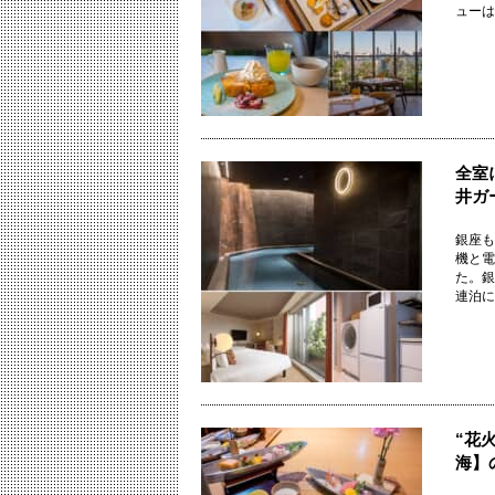
ューは
全室
井ガ
銀座も
機と電
た。銀
連泊にも
“花
海】