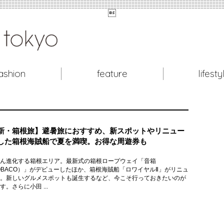

ashion
feature
lifesty
新・箱根旅】避暑旅におすすめ、新スポットやリニュー
した箱根海賊船で夏を満喫。お得な周遊券も
ん進化する箱根エリア。最新式の箱根ロープウェイ「音箱
OBACO）」がデビューしたほか、箱根海賊船「ロワイヤルⅡ」がリニュ
。新しいグルメスポットも誕生するなど、今こそ行っておきたいのが
す。さらに小田 ...