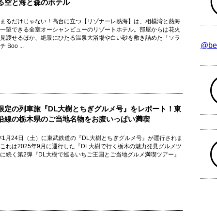
る空と海と森のホテル
まるだけじゃない！高台に立つ【リゾナーレ熱海】は、相模湾と熱海
一望できる全室オーシャンビューのリゾートホテル。部屋からは花火
見渡せるほか、絶景にひたる温泉大浴場や白い砂を敷き詰めた「ソラ
@be
Boo ...
限定の列車旅『DL大樹とちぎグルメ号』をレポート！東
沿線の栃木県のご当地名物をお腹いっぱい満喫
6年1月24日（土）に東武鉄道の『DL大樹とちぎグルメ号』が運行されま
これは2025年9月に運行した『DL大樹で行く栃木の魅力発見グルメツ
に続く第2弾『DL大樹で巡るいちご王国とご当地グルメ満喫ツアー』