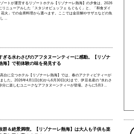
ゾートが運営するリゾートホテル【リゾナーレ熱海】の夕食は、2026
にリニューアルした「スタジオビュッフェ もぐもく」と、「和食ダイ
 花火」での会席料理から選べます。ここでは金目鯛やサザエなどの魚
 ...
すぎる水わさびのアフタヌーンティーに感動。【リゾナ
熱海】で初体験の味を発見する
高台に立つホテル【リゾナーレ熱海】では、春のアクティビティーが
ました。2026年4月1日(水)から6月30日(火)まで、伊豆名産の “水わさ
を存分に楽しむユニークなアフタヌーンティーが登場。さらに5月3 ...
抜群＆絶景満喫。【リゾナーレ熱海】は大人も子供も楽