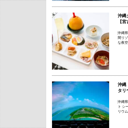
沖縄
【宮
沖縄県
間リゾ
な夜空
沖縄
タリ
沖縄県
ト シ
リウム