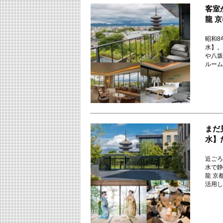
客室
龍 
昭和8
水】。
や八坂
ルームを
まだ
水】
近ごろ
水で静
龍 京
活用した