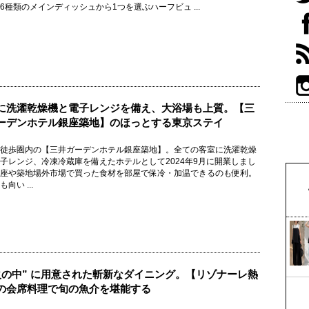
6種類のメインディッシュから1つを選ぶハーフビュ ...
に洗濯乾燥機と電子レンジを備え、大浴場も上質。【三
ーデンホテル銀座築地】のほっとする東京ステイ
徒歩圏内の【三井ガーデンホテル銀座築地】。全ての客室に洗濯乾燥
子レンジ、冷凍冷蔵庫を備えたホテルとして2024年9月に開業しまし
座や築地場外市場で買った食材を部屋で保冷・加温できるのも便利。
向い ...
火の中” に用意された斬新なダイニング。【リゾナーレ熱
の会席料理で旬の魚介を堪能する