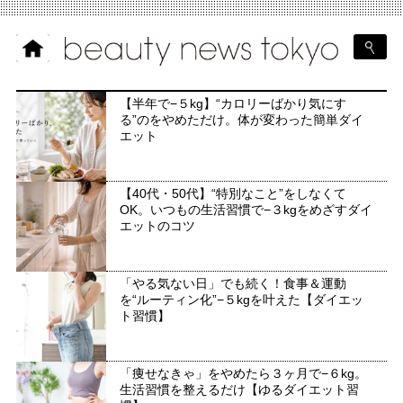
【半年で−５kg】“カロリーばかり気にす
る”のをやめただけ。体が変わった簡単ダイ
エット
【40代・50代】“特別なこと”をしなくて
OK。いつもの生活習慣で−３kgをめざすダイ
エットのコツ
「やる気ない日」でも続く！食事＆運動
を“ルーティン化”−５kgを叶えた【ダイエッ
ト習慣】
「痩せなきゃ」をやめたら３ヶ月で−６kg。
生活習慣を整えるだけ【ゆるダイエット習