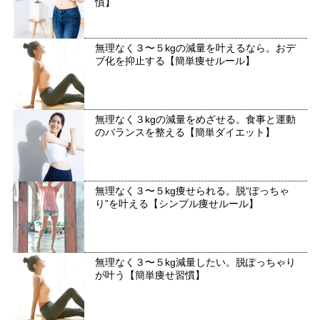
慣】
無理なく３〜５kgの減量を叶えるなら。おデ
ブ化を抑止する【簡単痩せルール】
無理なく３kgの減量をめざせる。食事と運動
のバランスを整える【簡単ダイエット】
無理なく３〜５kg痩せられる。脱“ぽっちゃ
り”を叶える【シンプル痩せルール】
無理なく３〜５kg減量したい。脱ぽっちゃり
が叶う【簡単痩せ習慣】