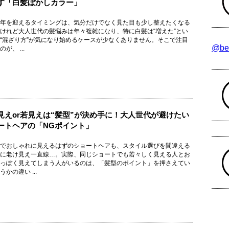
す「白髪ぼかしカラー」
年を迎えるタイミングは、気分だけでなく見た目も少し整えたくなる
けれど大人世代の髪悩みは年々複雑になり、特に白髪は“増えた”とい
“混ざり方”が気になり始めるケースが少なくありません。そこで注目
@be
が、 ...
見えor若見えは“髪型”が決め手に！大人世代が避けたい
ートヘアの「NGポイント」
でおしゃれに見えるはずのショートヘアも、スタイル選びを間違える
に老け見え一直線…。実際、同じショートでも若々しく見える人とお
っぽく見えてしまう人がいるのは、「髪型のポイント」を押さえてい
かの違い ...