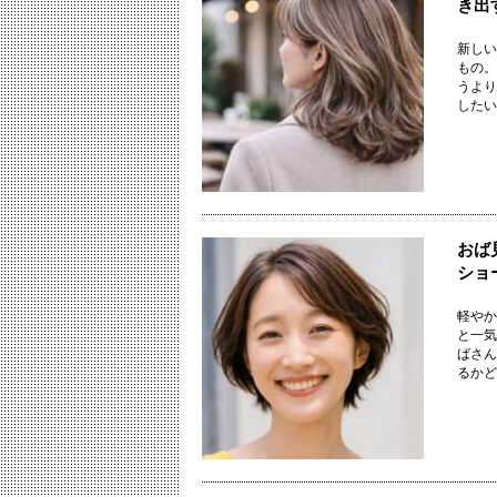
き出
新しい
もの。
うより
したいの
おば
ショ
軽やか
と一気
ばさん
るかどう