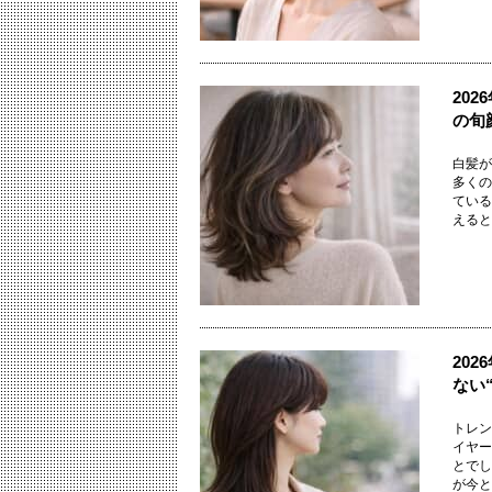
20
の旬
白髪が
多くの
ている
えるとい
20
ない
トレン
イヤー
とでし
が今とズ