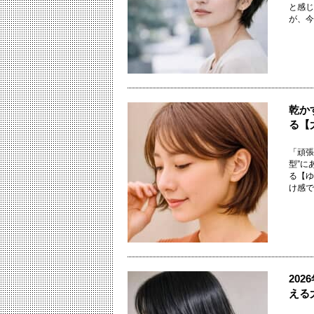
と感じ
が、今の
乾か
る【
「頑張
型”に
る【ゆ
け感で“
20
える