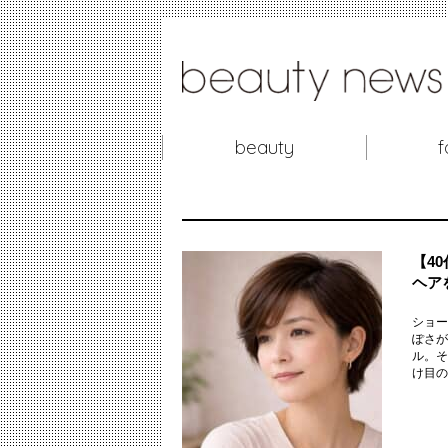
beauty
f
【4
ヘア
ショー
ぽさが
ル。そ
け目の位