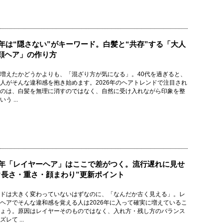
26年は“隠さない”がキーワード。白髪と“共存”する「大人
顔ヘア」の作り方
増えたかどうかよりも、「混ざり方が気になる」。40代を過ぎると、
人がそんな違和感を抱き始めます。2026年のヘアトレンドで注目され
のは、白髪を無理に消すのではなく、自然に受け入れながら印象を整
う ...
26年「レイヤーヘア」はここで差がつく。流行遅れに見せ
“長さ・重さ・顔まわり”更新ポイント
ドは大きく変わっていないはずなのに、「なんだか古く見える」。レ
ヘアでそんな違和感を覚える人は2026年に入って確実に増えているこ
ょう。原因はレイヤーそのものではなく、入れ方・残し方のバランス
レて ...