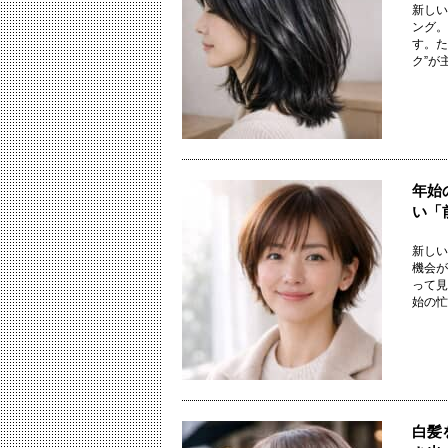
新しい
ング。
す。た
ク”が主
年始
い「
新しい
機会が
って見
始の忙し
白髪