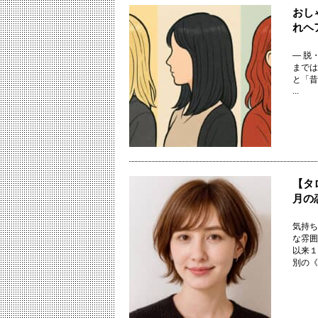
おし
れヘ
― 脱
までは
と「昔
...
【タ
月の
気持ち
な雰囲
以来１
別の《20