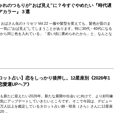
ゃれのつもりが“おば見え”に？今すぐやめたい『時代遅
アカラー』３選
・おばさん化のトリセツ Vol.22 ―服や髪型を変えても、髪色が昔のま
一気に“おば見え”してしまうことがあります。特に30代・40代になる
から同じ色を入れている」「若い頃に褒められたから」と、なんとな
ロット占い】恋をしっかり後押し。12星座別《2026年1
恋愛運UPヘア》
も新たに迎えたい2026年。新たな展開や出会いに向けて、より好印象
気にアップデートしていきたいところです。そこで今回は、デビュー
万人以上を鑑定しているタロット占い師・咲良（さら）さんに12星座
 ...