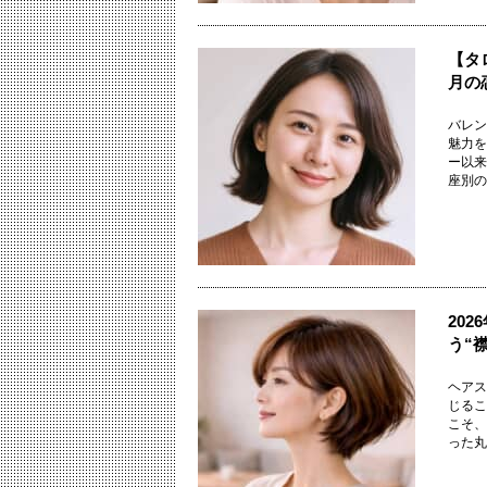
【タ
月の
バレン
魅力を
ー以来
座別の《
20
う“
ヘアス
じるこ
こそ、
った丸み