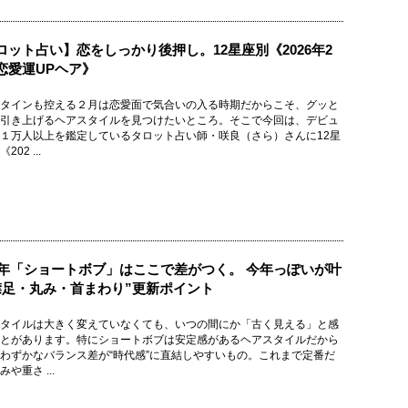
ロット占い】恋をしっかり後押し。12星座別《2026年2
恋愛運UPヘア》
タインも控える２月は恋愛面で気合いの入る時期だからこそ、グッと
引き上げるヘアスタイルを見つけたいところ。そこで今回は、デビュ
１万人以上を鑑定しているタロット占い師・咲良（さら）さんに12星
202 ...
26年「ショートボブ」はここで差がつく。 今年っぽいが叶
襟足・丸み・首まわり”更新ポイント
タイルは大きく変えていなくても、いつの間にか「古く見える」と感
とがあります。特にショートボブは安定感があるヘアスタイルだから
わずかなバランス差が“時代感”に直結しやすいもの。これまで定番だ
や重さ ...