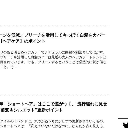
ージを低減。ブリーチを活用して今っぽく白髪をカバー
【ヘアケア】のポイント
リのある明るめヘアカラーでナチュラルに白髪を馴染ませてぼかす。
プリーチを活用した白髪カバーは最近の大人のヘアカラートレンドと
目されています。でも、ブリーチするということは必然的に髪が傷む
と。そこ ...
26年「ショートヘア」はここで差がつく。 流行遅れに見せ
“前髪＆シルエット”更新ポイント
タイルのトレンドは、気づかぬうちに少しずつ更新されていくもの。
ショートヘアは、「変えていないだけなのに、なんだか古く見える」