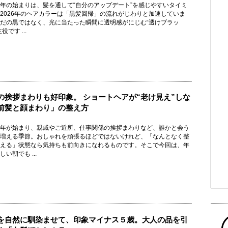
年の始まりは、髪を通して“自分のアップデート”を感じやすいタイミ
2026年のヘアカラーは「黒髪回帰」の流れがじわりと加速していま
だの黒ではなく、光に当たった瞬間に透明感がにじむ“透けブラッ
役です ...
の挨拶まわりも好印象。 ショートヘアが“老け見え”しな
前髪と顔まわり」の整え方
年が始まり、親戚やご近所、仕事関係の挨拶まわりなど、誰かと会う
増える季節。おしゃれを頑張るほどではないけれど、「なんとなく整
える」状態なら気持ちも前向きになれるものです。そこで今回は、年
い朝でも ...
を自然に馴染ませて、印象マイナス５歳。大人の品を引