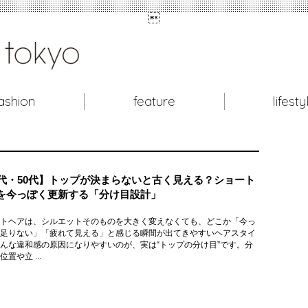

ashion
feature
lifesty
0代・50代】トップが決まらないと古く見える？ショート
を今っぽく更新する「分け目設計」
トヘアは、シルエットそのものを大きく変えなくても、どこか「今っ
足りない」「疲れて見える」と感じる瞬間が出てきやすいヘアスタイ
んな違和感の原因になりやすいのが、実は“トップの分け目”です。分
置や立 ...