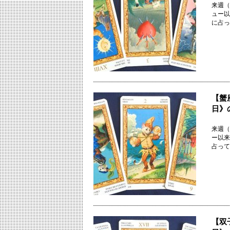
来週（
ュー以
に占っ
【蟹
日》
来週（
ー以来
占って
【双