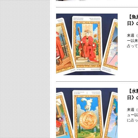
【魚
日》
来週（
ー以来
占って
【水
日》
来週（
ュー以
に占っ