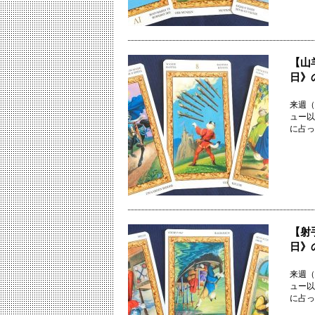
【山
日》
来週（
ュー以
に占っ
【射
日》
来週（
ュー以
に占っ