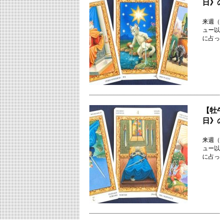
日》
来週（
ュー以
に占っ
【牡
日》
来週（
ュー以
に占っ