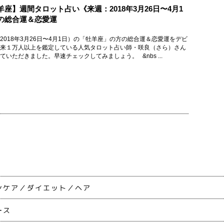
羊座】週間タロット占い《来週：2018年3月26日〜4月1
の総合運＆恋愛運
2018年3月26日〜4月1日）の「牡羊座」の方の総合運＆恋愛運をデビ
来１万人以上を鑑定している人気タロット占い師・咲良（さら）さん
ていただきました。早速チェックしてみましょう。 &nbs ...
ンケア
ダイエット
ヘア
ース