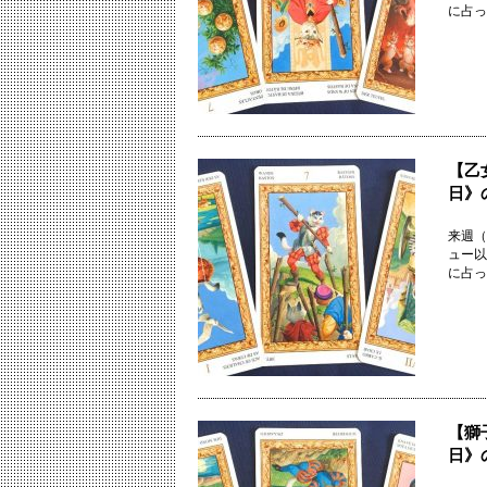
に占っ
【乙
日》
来週（
ュー以
に占っ
【獅
日》