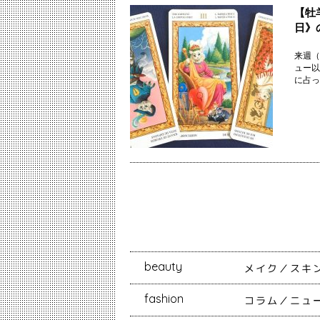
【牡
日》
来週（
ュー以
に占っ
beauty
メイク
スキ
fashion
コラム
ニュ