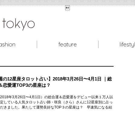

ashion
feature
lifesty
週の12星座タロット占い】2018年3月26日〜4月1日 ｜総
＆恋愛運TOP3の星座は？
2018年3月26日〜4月1日）の総合運＆恋愛運をデビュー以来１万人以
定している人気タロット占い師・咲良（さら）さんに12星座別に占っ
だきました。果たして運勢良好なTOP３の星座は？ 早速気になる結