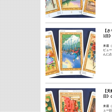
【さ
1日
来週（
ビュー
んに占
【天
日》
来週（
ュー以