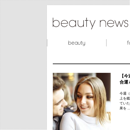
beauty
f
【今
合運
今週（
上を鑑
ていた
果を ...