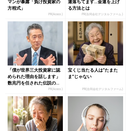
マンが暴露「負け投資家の
運落ちてます…金運を上げ
方程式」
る方法とは
PR(Acoco.)
PR(合同会社デジタルファーム )
「僕が世界三大投資家に認
宝くじ当たる人は“たまた
められた理由を話します」
ま”じゃない
数兆円を任された伝説の投
資家
PR(Acoco.)
PR(合同会社デジタルファーム)