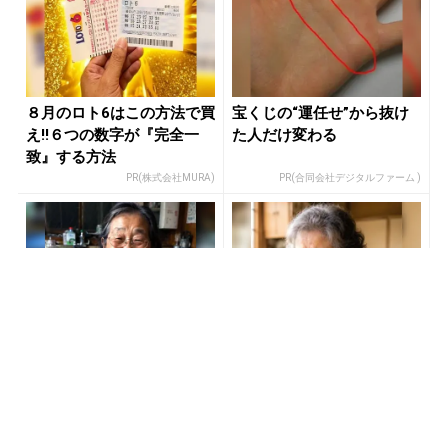
８月のロト6はこの方法で買
宝くじの“運任せ”から抜け
え!!６つの数字が『完全一
た人だけ変わる
致』する方法
PR(株式会社MURA)
PR(合同会社デジタルファーム )
あなたの金運、今が変わる
【宝くじ】このままの買い
時かもしれません
方で、本当に当たると思い
ますか
PR(合同会社デジタルファーム )
PR(合同会社デジタルファーム )