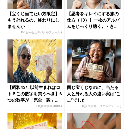
【宝くじ当てたい方限定】
【思考をキレイにする旅の
もう外れるの、終わりにし
仕方（13）】一枚のアルバ
ませんか
ムをじっくり聴く。 - きれ
い...
PR(合同会社デジタルファーム )
【昭和43年以前生まれはロ
同じ宝くじなのに、当たる
ト６この数字を買うべき】6
人と外れる人の違い実は“こ
つの数字が「完全一致」す
こ”でした
る方...
PR(株式会社MURA)
PR(合同会社デジタルファーム )