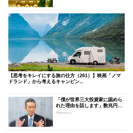
【思考をキレイにする旅の仕方（261）】映画「ノマ
ドランド」から考えるキャンピン...
「僕が世界三大投資家に認めら
れた理由を話します」数兆円を
任された伝説の投資家
PR(Acoco.)