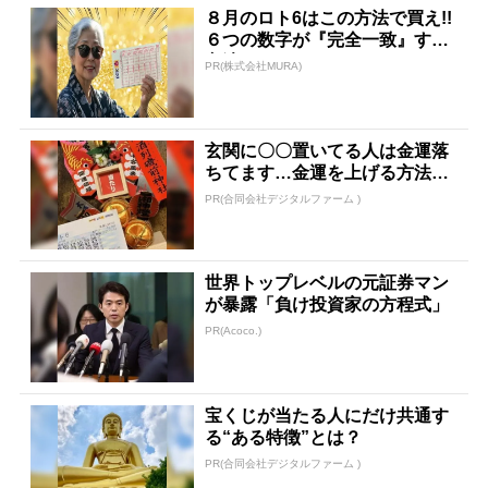
８月のロト6はこの方法で買え!!
６つの数字が『完全一致』する
方法
PR(株式会社MURA)
玄関に〇〇置いてる人は金運落
ちてます…金運を上げる方法と
は
PR(合同会社デジタルファーム )
世界トップレベルの元証券マン
が暴露「負け投資家の方程式」
PR(Acoco.)
宝くじが当たる人にだけ共通す
る“ある特徴”とは？
PR(合同会社デジタルファーム )