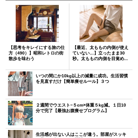
【思考をキレイにする旅の仕
【最近、太ももの内側が使え
方（490）】昭和レトロの街
ていない…】立ったまま30
散歩を味わう
秒。太ももの内側を目覚め...
いつの間にか10kg以上の減量に成功。生活習慣
を見直すだけ【簡単痩せルール】３つ
２週間でウエスト−５cm×体重５kg減。１日10
分で完了【最強お腹痩せプログラム】
生活感が出ない人はここが違う。部屋がスッキ