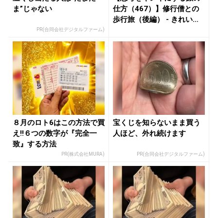
ま”じゃない
仕方（467）】修行僧との
歩行旅（後編） - きれいの
ニ...
PR(合同会社デジタルファーム)
８月のロト6はこの方法で買
宝くじを知らないまま買う
え!!６つの数字が『完全一
人ほど、外れ続けます
致』する方法
PR(株式会社MURA)
PR(合同会社デジタルファーム)