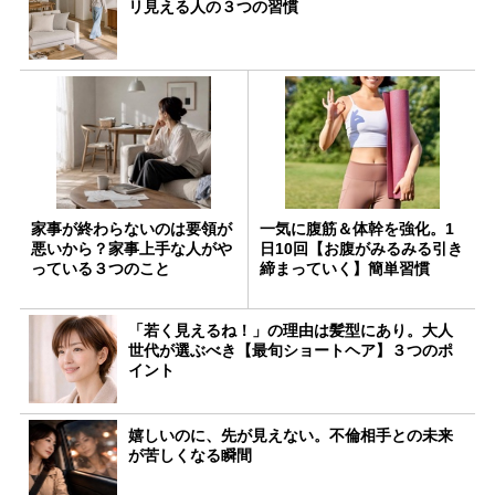
リ見える人の３つの習慣
家事が終わらないのは要領が
一気に腹筋＆体幹を強化。1
悪いから？家事上手な人がや
日10回【お腹がみるみる引き
っている３つのこと
締まっていく】簡単習慣
「若く見えるね！」の理由は髪型にあり。大人
世代が選ぶべき【最旬ショートヘア】３つのポ
イント
嬉しいのに、先が見えない。不倫相手との未来
が苦しくなる瞬間