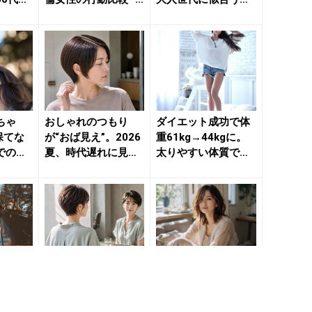
ネックラ
きれいのニュース｜
【アカ抜けショート
be...
ヘア】３選...
ちゃ
おしゃれのつもり
ダイエット成功で体
保てな
が“おば見え”。2026
重61kg→44kgに。
での喘
夏、時代遅れに見ら
太りやすい体質でも
- きれ
れやすい「ショート
【減量＆体型キー
ヘア...
プ】...
本気モ
美容室で「おまか
なぜか若く見える人
の気持
せ」は危険？2026
の共通点。年齢より
わる
夏、大人のショート
上に見える人との差