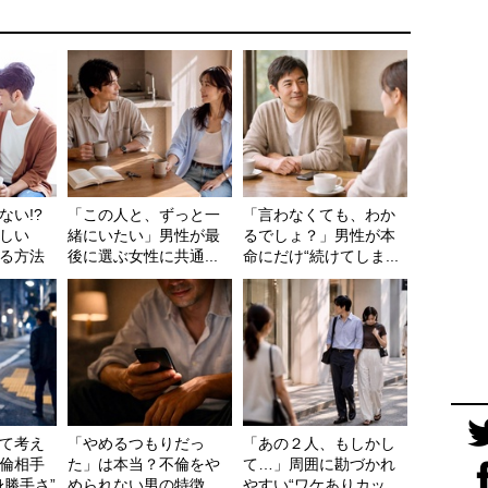
ない!?
「この人と、ずっと一
「言わなくても、わか
しい
緒にいたい」男性が最
るでしょ？」男性が本
る方法
後に選ぶ女性に共通...
命にだけ“続けてしま...
て考え
「やめるつもりだっ
「あの２人、もしかし
倫相手
た」は本当？不倫をや
て…」周囲に勘づかれ
身勝手さ”
められない男の特徴
やすい“ワケありカッ...