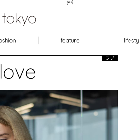

ashion
feature
lifesty
ラブ
love