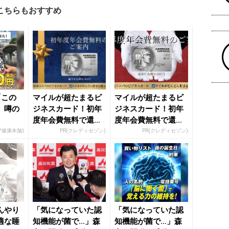
こちらもおすすめ
「この
マイルが超たまるビ
マイルが超たまるビ
」噂の
ジネスカード！初年
ジネスカード！初年
度年会費無料で還元
度年会費無料で還元
率最大1.125%
率最大1.125%
ブ健康本舗)
PR(クレディセゾン)
PR(クレディセゾン)
んやり
「気になっていた認
「気になっていた認
適な睡
知機能が菌で…」森
知機能が菌で…」森