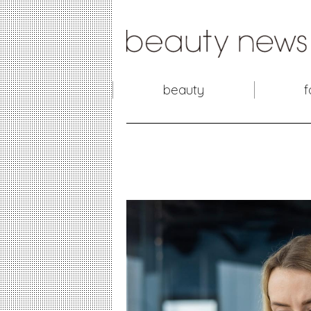
beauty
f