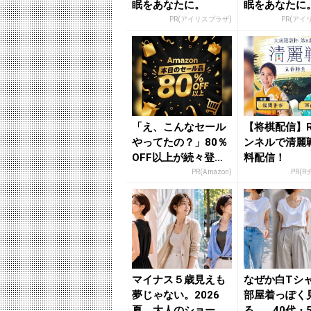
眠をあなたに。
眠をあなたに
PR(アイリスプラザ)
PR(アイ
「え、こんなセール
【将棋配信】
やってたの？」80％
ンネルで清麗
OFF以上が続々登
料配信！
場！Amazonの本気
PR(Amazon)
PR(
が...
マイナス５歳見えも
なぜか白Tシ
夢じゃない。2026
部屋着っぽく
夏、大人のショート
る…。40代・