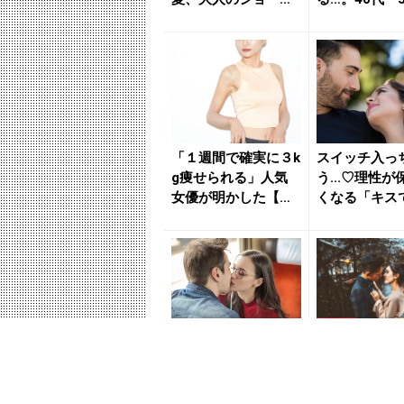
ボブ３つの正解 - き
見直したい“
れ...
イン...
「１週間で確実に３k
スイッチ入っ
g痩せられる」人気
う...♡理性が
女優が明かした【簡
くなる「キス
単ダイエット】のコ
ぎ声」って？ 
ツ -...
い...
どんな性癖よ！男が
ただの不倫が
思わずキュンする
ードに。男性
「意外なフェチ」と
ちが大きく変