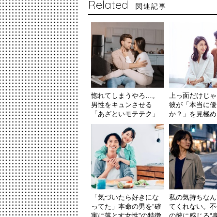
Related
関連記事
惚れてしまうやろ…。
上っ面だけじゃ
男性をキュンさせる
彼が「本当に優
「あざといモテテク」
か？」を見極め
「気づいたら好きにな
私の気持ちなん
ってた」本命の男を“確
てくれない。不
実に落とす女性”の特徴
の彼に感じる“