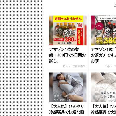
アマゾン1位の実
アマゾン1位
績！380円で5日間お
お茶ガチです
試し。
お茶
PR(ハーブ健康本舗)
PR(ハー
【大人気】ひんやり
【大人気】ひ
冷感寝具で快適な睡
冷感寝具で快