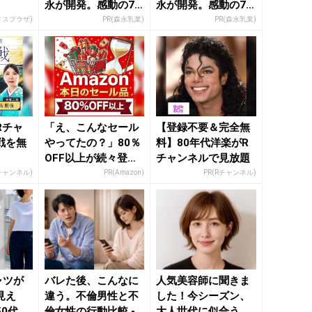
。
永が開発。感動の70
永が開発。感動の70
代続出
代続出
リスプラザ)
PR(森永乳業)
PR(森永乳業)
Rチャ
「え、こんなセール
【登録不要＆完全無
戦を無
やってたの？」80％
料】80年代洋楽がR
OFF以上が続々登
チャンネルで見放題
場！Amazonの本気
Rチャンネル)
PR(Amazon)
PR(Rチャンネル)
が...
ャツが
バレた後、こんなに
人気美容師に聞きま
見え
違う。不倫男性と不
した！今シーズン、
50代が
倫女性の行動比較 -
大人世代に似合う