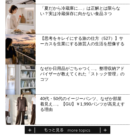
「夏だから冷蔵庫に…」は正解とは限らな
い？実は冷蔵保存に向かない食品３つ
【思考をキレイにする旅の仕方（527）】サ
ーカスを生業にする旅芸人の生活を想像する
なぜか日用品がごちゃつく…。整理収納アド
バイザーが教えてくれた「ストック管理」の
コツ
40代・50代のイージーパンツ、なぜか部屋
着見え…。【GU】￥1,990パンツが高見えす
る理由
もっと見る
more topics