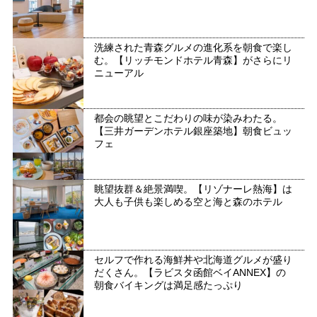
洗練された青森グルメの進化系を朝食で楽し
む。【リッチモンドホテル青森】がさらにリ
ニューアル
都会の眺望とこだわりの味が染みわたる。
【三井ガーデンホテル銀座築地】朝食ビュッ
フェ
眺望抜群＆絶景満喫。【リゾナーレ熱海】は
大人も子供も楽しめる空と海と森のホテル
セルフで作れる海鮮丼や北海道グルメが盛り
だくさん。【ラビスタ函館ベイANNEX】の
朝食バイキングは満足感たっぷり