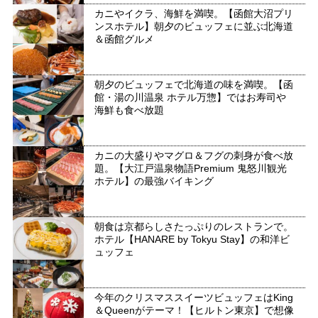
カニやイクラ、海鮮を満喫。【函館大沼プリ
ンスホテル】朝夕のビュッフェに並ぶ北海道
＆函館グルメ
朝夕のビュッフェで北海道の味を満喫。【函
館・湯の川温泉 ホテル万惣】ではお寿司や
海鮮も食べ放題
カニの大盛りやマグロ＆フグの刺身が食べ放
題。【大江戸温泉物語Premium 鬼怒川観光
ホテル】の最強バイキング
朝食は京都らしさたっぷりのレストランで。
ホテル【HANARE by Tokyu Stay】の和洋ビ
ュッフェ
今年のクリスマススイーツビュッフェはKing
＆Queenがテーマ！【ヒルトン東京】で想像