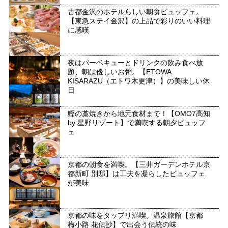
古都金沢のホテルらしい朝食ビュッフェ。
【東急ステイ金沢】の上品で彩りのいい料理
に感嘆
夜はバーベキューとドリンクの飲み食べ放
題、朝は優しいお粥。【ETOWA
KISARAZU（エトワ木更津）】の美味しい休
日
鰹の藁焼きから地元食材まで！【OMO7高知
by 星野リゾート】で満喫する朝夕ビュッフ
ェ
京都の朝食を満喫。【三井ガーデンホテル京
都新町 別邸】は工夫を凝らしたビュッフェ
が美味
京都の味をタップリ満喫。温泉旅館【京都
梅小路 花伝抄】で出会う伝統の味