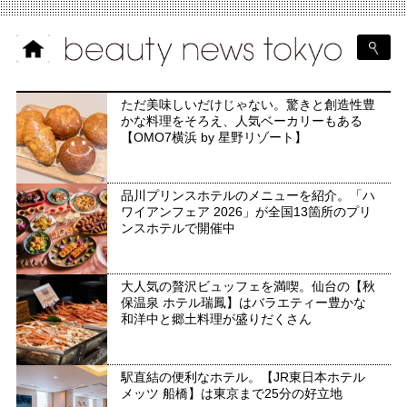
ただ美味しいだけじゃない。驚きと創造性豊
かな料理をそろえ、人気ベーカリーもある
【OMO7横浜 by 星野リゾート】
品川プリンスホテルのメニューを紹介。「ハ
ワイアンフェア 2026」が全国13箇所のプリ
ンスホテルで開催中
大人気の贅沢ビュッフェを満喫。仙台の【秋
保温泉 ホテル瑞鳳】はバラエティー豊かな
和洋中と郷土料理が盛りだくさん
駅直結の便利なホテル。【JR東日本ホテル
メッツ 船橋】は東京まで25分の好立地