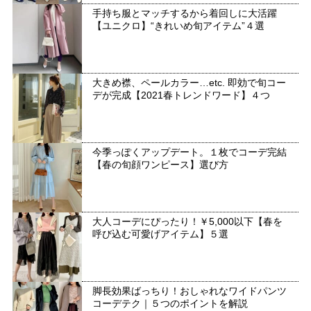
手持ち服とマッチするから着回しに大活躍
【ユニクロ】“きれいめ旬アイテム”４選
大きめ襟、ペールカラー…etc. 即効で旬コー
デが完成【2021春トレンドワード】４つ
今季っぽくアップデート。１枚でコーデ完結
【春の旬顔ワンピース】選び方
大人コーデにぴったり！￥5,000以下【春を
呼び込む可愛げアイテム】５選
脚長効果ばっちり！おしゃれなワイドパンツ
コーデテク｜５つのポイントを解説