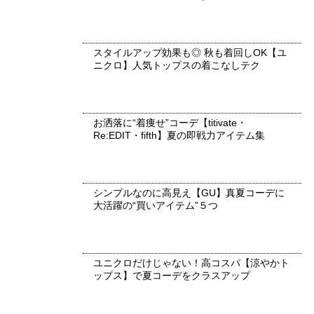
スタイルアップ効果も◎ 秋も着回しOK【ユ
ニクロ】人気トップスの着こなしテク
お洒落に“着痩せ”コーデ【titivate・
Re:EDIT・fifth】夏の即戦力アイテム集
シンプルなのに高見え【GU】真夏コーデに
大活躍の“買いアイテム”５つ
ユニクロだけじゃない！高コスパ【涼やかト
ップス】で夏コーデをクラスアップ