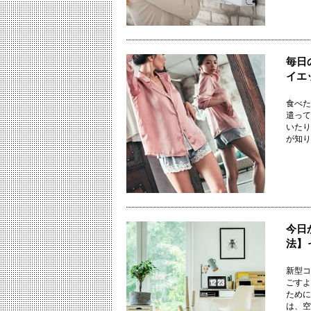
毎日
イエ
食べた
遣って
いたり
が知りた
今日
法】
新型コ
ごすよ
ために
は、空調