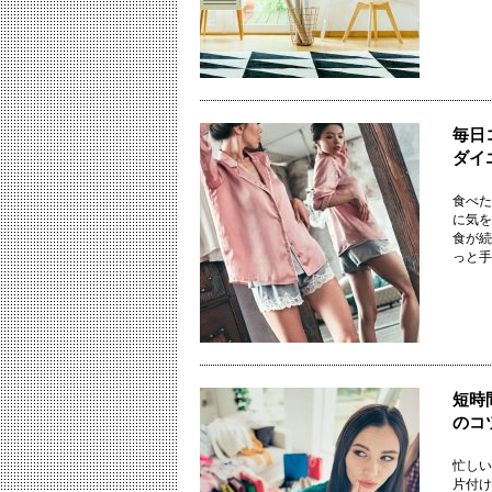
毎日
ダイ
食べた
に気を
食が続
っと手軽
短時
のコ
忙しい
片付け