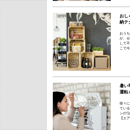
おし
納テ
おうち
が、せ
して不
こで今回
暑い
運転
徐々に
ている
ンの“
【エアコ