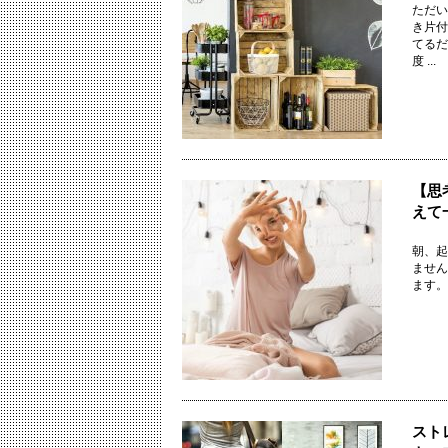
ただい
き片付
てるだ
度 ...
【思
えて
朝、起
ませ
ます。 &
スト