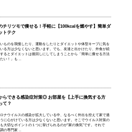
のチリツモで痩せる！手軽に【100kcalを燃やす】簡単ダ
ットテク
いものを我慢したり、運動をしたりとダイエットや体型キープに気を
いる方は少なくないと思います。でも、友達と出かけたり、外食が続
するとダイエットは後回しにしてしまうことから「簡単に痩せる方法
い！」も ...
からできる感染症対策◎ お部屋を【上手に換気する方
って？
ロナウイルスの感染が拡⼤している中、なるべく外出を控えて家で過
うに心がけている方は少なくないと思います。そこでウイルス対策の
も大切なポイントの１つに挙げられるのが“家の換気”です。それで
の専門家 ...