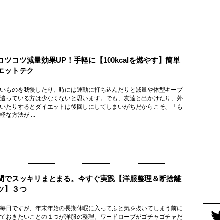
コツコツ減量効果UP！手軽に【100kcalを燃やす】簡単
エットテク
いものを我慢したり、時には運動に打ち込んだりと減量や体型キープ
遣っている方は少なくないと思います。でも、友達と出かけたり、外
いたりするとダイエットは後回しにしてしまいがちだからこそ、「も
な方法が ...
間でスッキリまとまる。今すぐ実践【洋服整理＆断捨離
ツ】３つ
毎日ですが、年末年始の長期休暇に入ってふと気を抜いてしまう前に
ておきたいことの１つが洋服の整理。ワードローブがゴチャゴチャだ