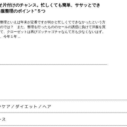
そ片付けのチャンス。忙しくても簡単、ササッとでき
洋服整理のポイント”５つ
整理といえば年末が定番ですが何かと忙しくてできなかったという方
のでは？ また、整理を行ったもののセールの誘惑に負けて洋服を買
て、クローゼットは再びゴッチャゴチャなんて方も少なくないはず。
今年１年 ...
ンケア
ダイエット
ヘア
ース