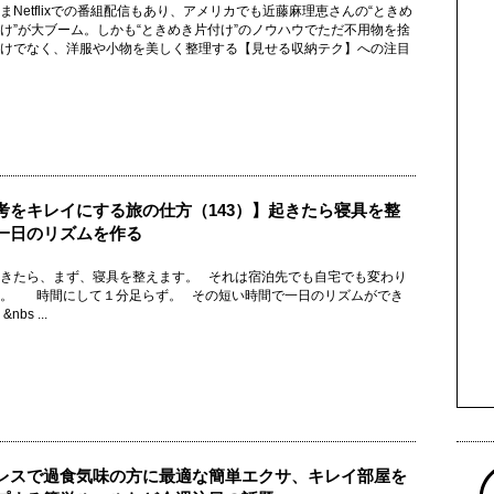
まNetflixでの番組配信もあり、アメリカでも近藤麻理恵さんの“ときめ
け”が大ブーム。しかも“ときめき片付け”のノウハウでただ不用物を捨
けでなく、洋服や小物を美しく整理する【見せる収納テク】への注目
考をキレイにする旅の仕方（143）】起きたら寝具を整
一日のリズムを作る
きたら、まず、寝具を整えます。 それは宿泊先でも自宅でも変わり
ん。 時間にして１分足らず。 その短い時間で一日のリズムができ
nbs ...
レスで過食気味の方に最適な簡単エクサ、キレイ部屋を