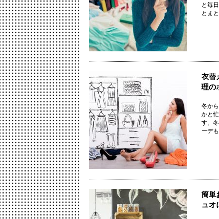
と毎日
とまとめ
衣替
理の
冬から
かと忙
す。冬
ーデも大
簡単
ュオ