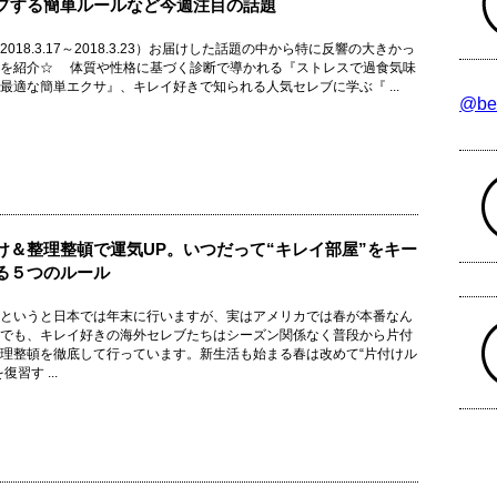
プする簡単ルールなど今週注目の話題
2018.3.17～2018.3.23）お届けした話題の中から特に反響の大きかっ
題を紹介☆ 体質や性格に基づく診断で導かれる『ストレスで過食気味
最適な簡単エクサ』、キレイ好きで知られる人気セレブに学ぶ『 ...
@be
け＆整理整頓で運気UP。いつだって“キレイ部屋”をキー
る５つのルール
というと日本では年末に行いますが、実はアメリカでは春が本番なん
でも、キレイ好きの海外セレブたちはシーズン関係なく普段から片付
理整頓を徹底して行っています。新生活も始まる春は改めて“片付けル
復習す ...