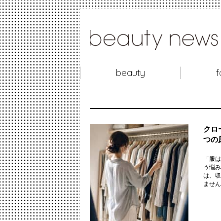
beauty
f
クロ
つの
「服は
う悩み
は、収
ません。 