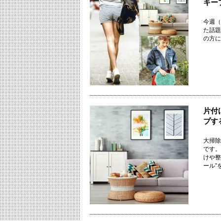
キー
今週（
た話
の方に
片付
プす
大掃除
です。
けや整
ール”を