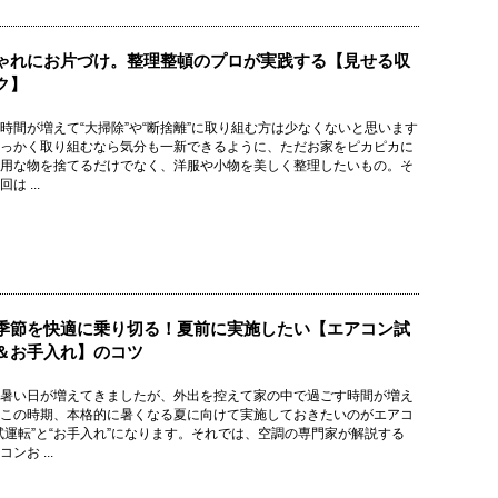
ゃれにお片づけ。整理整頓のプロが実践する【見せる収
ク】
時間が増えて“大掃除”や“断捨離”に取り組む方は少なくないと思います
っかく取り組むなら気分も一新できるように、ただお家をピカピカに
用な物を捨てるだけでなく、洋服や小物を美しく整理したいもの。そ
は ...
季節を快適に乗り切る！夏前に実施したい【エアコン試
＆お手入れ】のコツ
暑い日が増えてきましたが、外出を控えて家の中で過ごす時間が増え
この時期、本格的に暑くなる夏に向けて実施しておきたいのがエアコ
試運転”と“お手入れ”になります。それでは、空調の専門家が解説する
ンお ...