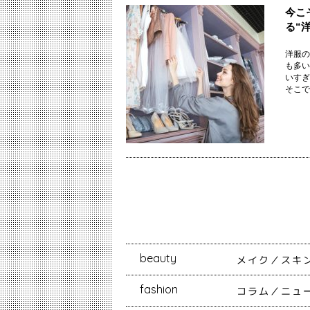
今こ
る“
洋服の
も多い
いすぎ
そこで、
beauty
メイク
スキ
fashion
コラム
ニュ